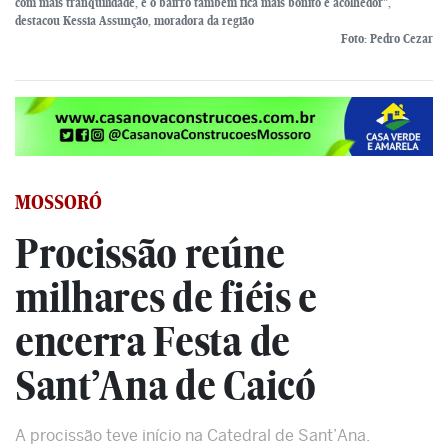
com mais tranquilidade, e o bairro também fica mais bonito e acolhedor",
destacou Kessia Assunção, moradora da região
Foto: Pedro Cezar
MOSSORÓ
Procissão reúne
milhares de fiéis e
encerra Festa de
Sant’Ana de Caicó
A procissão teve início na Catedral de Sant’Ana.