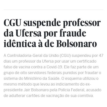
CGU suspende professor
da Ufersa por fraude
idêntica à de Bolsonaro
A Controladoria-Geral da União (CGU) suspendeu por 47
dias um professor da Ufersa por usar um certificado
falso de vacina contra a Covid-19. Ele faz parte de um
grupo de oito servidores federais punidos por fraudar o
sistema do Ministério da Saúde. O esquema utilizou o
mesmo método que levou ao indiciamento do ex-
presidente Jair Bolsonaro pela Polícia Federal, acusado
de adulterar cartões de vacinação de sua comitiva.