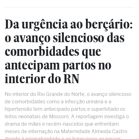
Da urgência ao berçário:
o avanço silencioso das
comorbidades que
antecipam partos no
interior do RN
No interior do Rio Grande do Norte, o avanço silencioso
de comorbidades como a infecção urinária e a
hipertensão tem antecipado partos e superlotado os
leitos neonatais de Mossoró. A reportagem investiga o
drama de mães e recém-nascidos que enfrentam
meses de internação na Maternidade Almeida Castro
devido à prematuridade e ao baixo peso ao nascer.