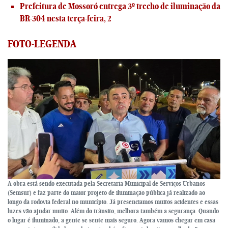
Prefeitura de Mossoró entrega 3º trecho de iluminação da
BR-304 nesta terça-feira, 2
FOTO-LEGENDA
A obra está sendo executada pela Secretaria Municipal de Serviços Urbanos
(Semsur) e faz parte do maior projeto de iluminação pública já realizado ao
longo da rodovia federal no município. Já presenciamos muitos acidentes e essas
luzes vão ajudar muito. Além do trânsito, melhora também a segurança. Quando
o lugar é iluminado, a gente se sente mais seguro. Agora vamos chegar em casa