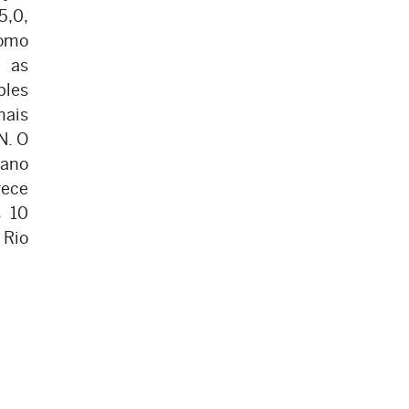
,0,
omo
 as
ples
mais
N. O
 ano
rece
s 10
 Rio