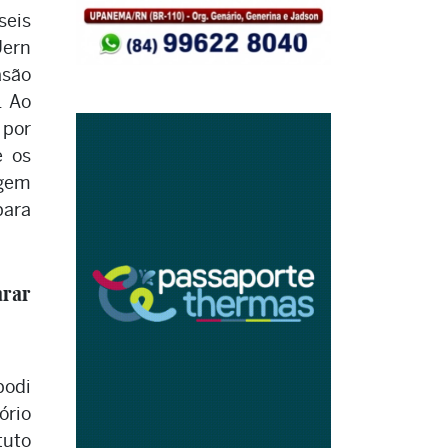
eis
Uern
asão
. Ao
 por
e os
agem
para
arar
podi
rio
tuto