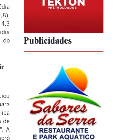
édia
,8).
 4,3
dia
Publicidades
 do
ir
ciou
para
ica
a de
". A
soró