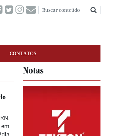
CONTATOS
Notas
ado
 RN.
, em
édia