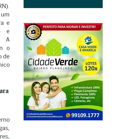
RN).
u um
ra e
o e
s. A
om o
o de
ico
para
erno
gas,
es,