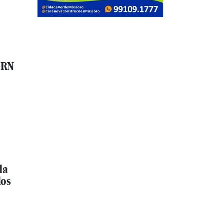
ó-RN
da
dos