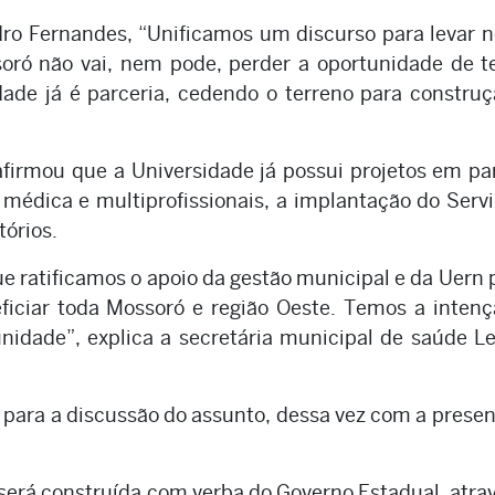
ro Fernandes, “Unificamos um discurso para levar 
oró não vai, nem pode, perder a oportunidade de 
idade já é parceria, cedendo o terreno para constru
firmou que a Universidade já possui projetos em pa
médica e multiprofissionais, a implantação do Serv
tórios.
ue ratificamos o apoio da gestão municipal e da Uern 
eficiar toda Mossoró e região Oeste. Temos a inten
idade”, explica a secretária municipal de saúde L
 para a discussão do assunto, dessa vez com a prese
 será construída com verba do Governo Estadual, atra