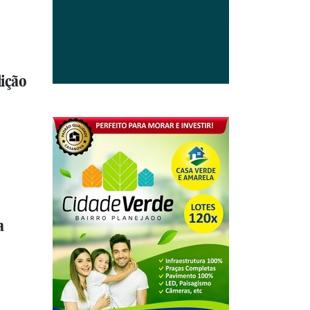
ição
a