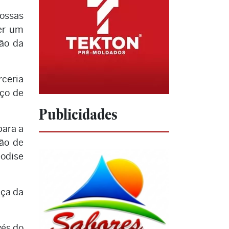
nossas
ter um
ção da
rceria
iço de
Publicidades
para a
ção de
eodise
nça da
vés do