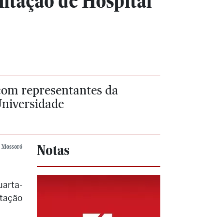
ntação de Hospital
 com representantes da
Universidade
Notas
e Mossoró
uarta-
ntação