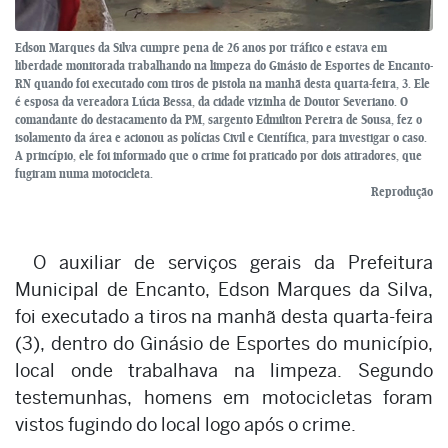
Edson Marques da Silva cumpre pena de 26 anos por tráfico e estava em
liberdade monitorada trabalhando na limpeza do Ginásio de Esportes de Encanto-
RN quando foi executado com tiros de pistola na manhã desta quarta-feira, 3. Ele
é esposa da vereadora Lúcia Bessa, da cidade vizinha de Doutor Severiano. O
comandante do destacamento da PM, sargento Edmilton Pereira de Sousa, fez o
isolamento da área e acionou as polícias Civil e Científica, para investigar o caso.
A princípio, ele foi informado que o crime foi praticado por dois atiradores, que
fugiram numa motocicleta.
Reprodução
O auxiliar de serviços gerais da Prefeitura
Municipal de Encanto, Edson Marques da Silva,
foi executado a tiros na manhã desta quarta-feira
(3), dentro do Ginásio de Esportes do município,
local onde trabalhava na limpeza. Segundo
testemunhas, homens em motocicletas foram
vistos fugindo do local logo após o crime.