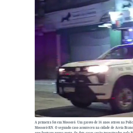
A primeira foi em Mossoró. Um garoto de 14 anos atirou na Políc
Mossoró-RN. O segundo caso aconteceu na cidade de Areia Branca
que fugiram numa moto. Os dois casos serão investigados pela Poli