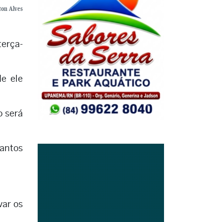
ton Alves
terça-
de ele
o será
antos
var os