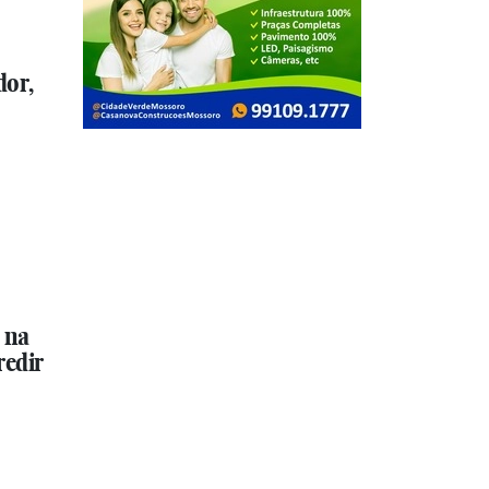
dor,
 na
redir