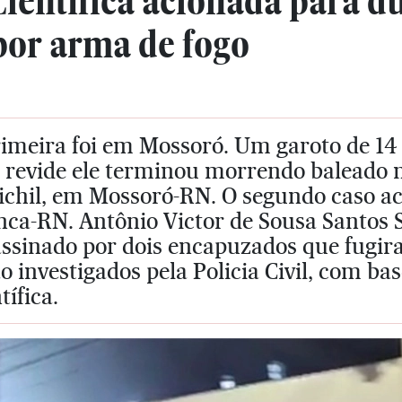
Científica acionada para d
por arma de fogo
imeira foi em Mossoró. Um garoto de 14 a
 revide ele terminou morrendo baleado n
ichil, em Mossoró-RN. O segundo caso ac
ca-RN. Antônio Victor de Sousa Santos So
assinado por dois encapuzados que fugi
o investigados pela Policia Civil, com bas
tífica.