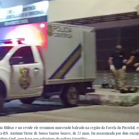
ia Militar e no revide ele terminou morrendo baleado na região da Favela do Pirrichil, 
-RN. Antônio Victor de Sousa Santos Soares, de 22 anos, foi assassinado por dois enca
cia Civil, com base nos relatórios do polícia Científica.