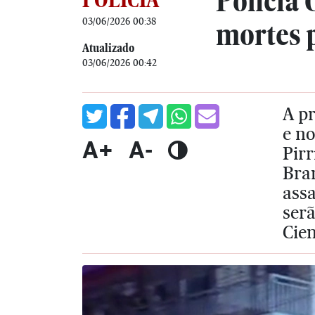
Polícia 
03/06/2026 00:38
mortes 
Atualizado
03/06/2026 00:42
A pr
e no
A+
A-
Pirr
Bran
ass
serã
Cien