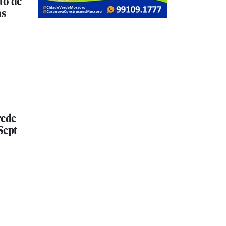
to de
as
rede
Sept