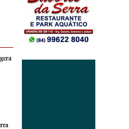
 gera
erra