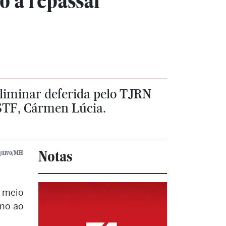
o a repassar
 liminar deferida pelo TJRN
 STF, Cármen Lúcia.
Notas
quivo/MH
r meio
imo ao