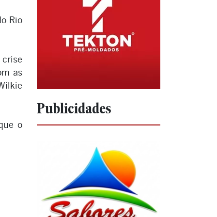
do Rio
 crise
com as
Wilkie
Publicidades
que o