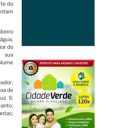
rte do
entam
ibeiro
água,
ior do
e sua
olume
eador,
goa de
z II;
anto;
antas;
.