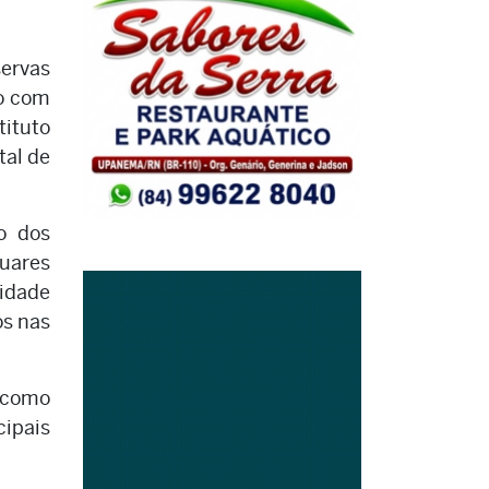
servas
do com
ituto
tal de
o dos
uares
idade
os nas
 como
cipais