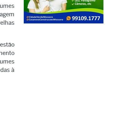
lumes
ssagem
relhas
gestão
imento
olumes
adas à