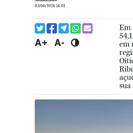
03/06/2026 16:01
Em 
54,
A+
A-
em r
reg
Oit
Rib
açu
sua