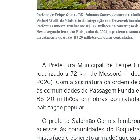
Prefeito de Felipe Guerra-RN, Salomão Gomes, destaca o trabalh
Wolnei Wolff, do Ministério da Integração e do Desenvolvimento
Prefeitura investe atualmente R$ 12,6 milhões na construção de
Nesta segunda-feira, dia 1º de junho de 2026, o prefeito assino
investimento de quase R$ 20 milhões em obras contratadas.
A Prefeitura Municipal de Felipe 
localizado a 72 km de Mossoró — deu 
2026). Com a assinatura da ordem de 
às comunidades de Passagem Funda e S
R$ 20 milhões em obras contratada
habitação popular.
O prefeito Salomão Gomes lembrou 
acessos às comunidades do Boqueirão
misto (aço e concreto armado) que garant