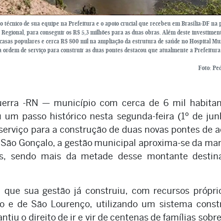
o técnico de sua equipe na Prefeitura e o apoio crucial que recebeu em Brasília-DF na 
 Regional, para conseguir os R$ 5,3 milhões para as duas obras. Além deste investiment
 casas populares e cerca R$ 800 mil na ampliação da estrutura de saúde no Hospital Mun
u a ordem de serviço para construir as duas pontes destacou que atualmente a Prefeitur
Foto: Pe
Guerra -RN — município com cerca de 6 mil habitan
um passo histórico nesta segunda-feira (1º de ju
serviço para a construção de duas novas pontes de 
ão Gonçalo, a gestão municipal aproxima-se da ma
s, sendo mais da metade desse montante destin
que sua gestão já construiu, com recursos próprio
 e de São Lourenço, utilizando um sistema constr
iu o direito de ir e vir de centenas de famílias sobre