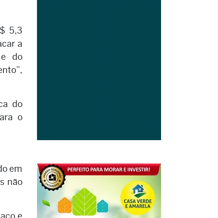
$ 5,3
acar a
 e do
nto”,
ca do
Para o
ído em
s não
 aço e