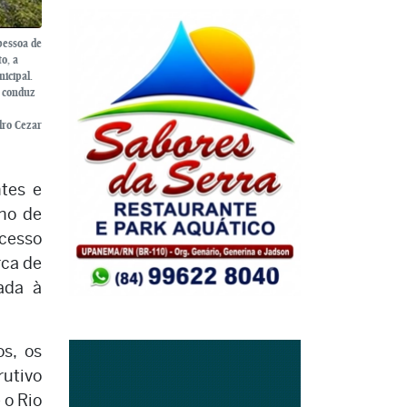
pessoa de
o, a
icipal.
a conduz
dro Cezar
tes e
nho de
acesso
rca de
ada à
s, os
utivo
 o Rio