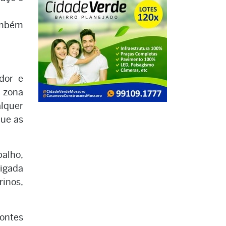
ambém
dor e
 zona
alquer
que as
balho,
igada
rinos,
ontes