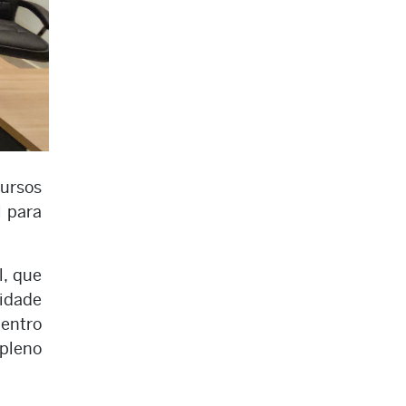
cursos
l para
l, que
idade
Centro
pleno