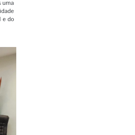
os uma
idade
l e do