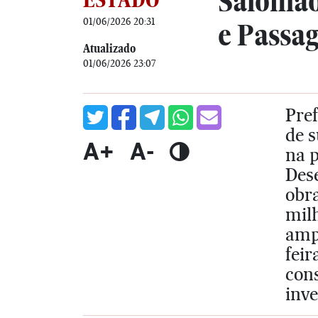
Salomão
01/06/2026 20:31
e Passa
Atualizado
01/06/2026 23:07
Pref
de s
A+
A-
na p
Dese
obra
milh
amp
feir
con
inv