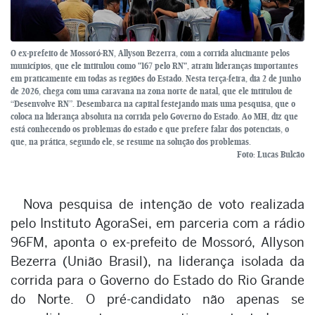
O ex-prefeito de Mossoró-RN, Allyson Bezerra, com a corrida alucinante pelos
municípios, que ele intitulou como "167 pelo RN", atraiu lideranças importantes
em praticamente em todas as regiões do Estado. Nesta terça-feira, dia 2 de junho
de 2026, chega com uma caravana na zona norte de natal, que ele intitulou de
“Desenvolve RN”. Desembarca na capital festejando mais uma pesquisa, que o
coloca na liderança absoluta na corrida pelo Governo do Estado. Ao MH, diz que
está conhecendo os problemas do estado e que prefere falar dos potenciais, o
que, na prática, segundo ele, se resume na solução dos problemas.
Foto: Lucas Bulcão
Nova pesquisa de intenção de voto realizada
pelo Instituto AgoraSei, em parceria com a rádio
96FM, aponta o ex-prefeito de Mossoró, Allyson
Bezerra (União Brasil), na liderança isolada da
corrida para o Governo do Estado do Rio Grande
do Norte. O pré-candidato não apenas se