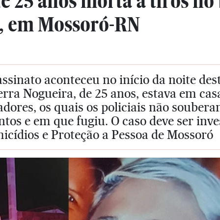
 25 anos morta a tiros no
, em Mossoró-RN
ssinato aconteceu no início da noite desta
rra Nogueira, de 25 anos, estava em cas
adores, os quais os policiais não soube
tos e em que fugiu. O caso deve ser inve
icídios e Proteção a Pessoa de Mossoró