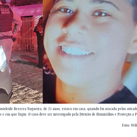
Josicleide Bezerra Nogueira, de 25 anos, estava em casa, quando foi atacada pelos atirad
 e em que fugiu. O caso deve ser investigado pela Divisão de Homicídios e Proteção a 
Foto: Wil