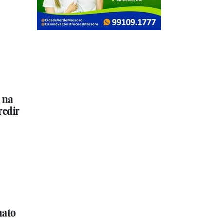
 na
redir
nato