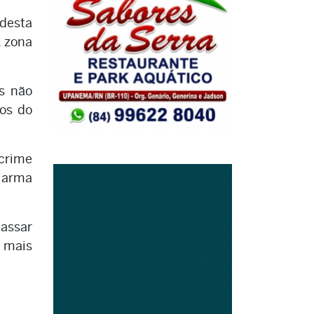
 desta
, zona
is não
os do
 crime
e arma
passar
s mais