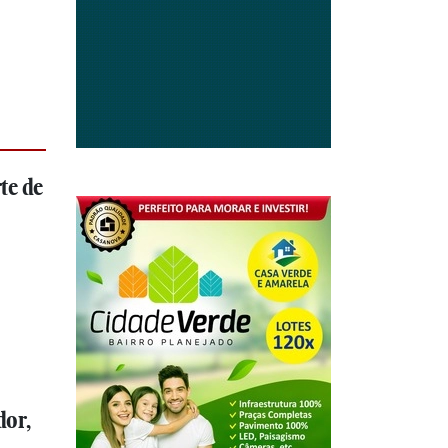
te de
dor,