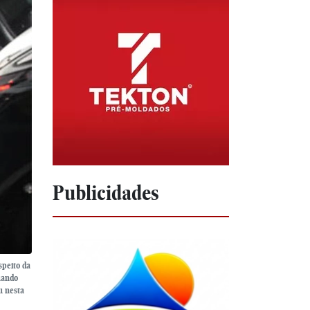
Publicidades
speito da
quando
u nesta