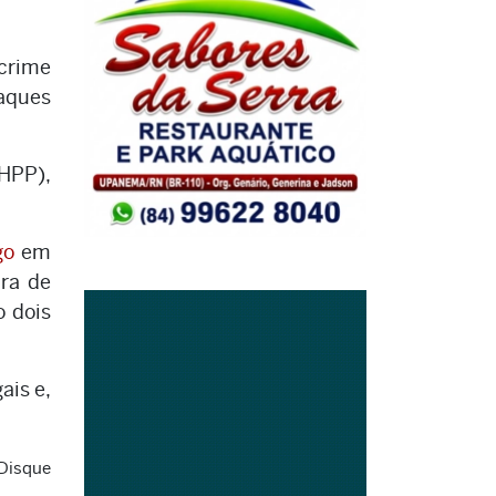
 crime
taques
DHPP),
ogo
em
ura de
o dois
ais e,
 Disque