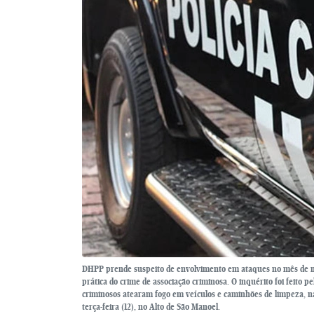
DHPP prende suspeito de envolvimento em ataques no mês de ma
prática do crime de associação criminosa. O inquérito foi feito 
criminosos atearam fogo em veículos e caminhões de limpeza, na
terça-feira (12), no Alto de São Manoel.