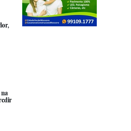
dor,
 na
redir