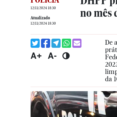
DHPP pr
12/11/2024 18:30
no mês 
Atualizado
12/11/2024 18:30
De a
prát
A+
A-
Fede
202
limp
da 1