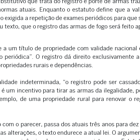
bstitutivo que trata do registro e porte de armas tr
normas atuais. Enquanto o estatuto define que a va
do exigida a repetição de exames periódicos para que
 texto, que o registro das armas de fogo será feito 
e a um título de propriedade com validade nacional 
 periódica”. O registro dá direito exclusivamente a
propriedades rurais e dependências.
idade indeterminada, “o registro pode ser cassado
 é um incentivo para tirar as armas da ilegalidade, 
mplo, de uma propriedade rural para renovar o re
 com o parecer, passa dos atuais três anos para dez
 alterações, o texto endurece a atual lei. O argume