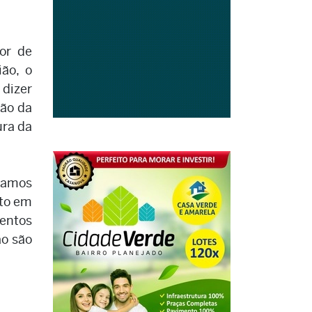
or de
ão, o
 dizer
ção da
ura da
stamos
nto em
mentos
ão são