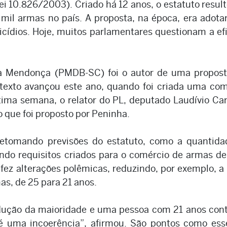
i 10.826/2003). Criado há 12 anos, o estatuto resul
 mil armas no país. A proposta, na época, era adot
cídios. Hoje, muitos parlamentares questionam a ef
a Mendonça (PMDB-SC) foi o autor de uma propost
 texto avançou este ano, quando foi criada uma co
ltima semana, o relator do PL, deputado Laudívio Ca
 que foi proposto por Peninha.
retomando previsões do estatuto, como a quantida
do requisitos criados para o comércio de armas de
 fez alterações polêmicas, reduzindo, por exemplo, a
as, de 25 para 21 anos.
dução da maioridade e uma pessoa com 21 anos cont
 uma incoerência”, afirmou. São pontos como ess