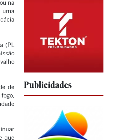
tou na
ar uma
icácia
a (PL
missão
rvalho
Publicidades
de de
 fogo,
 idade
inuar
e que