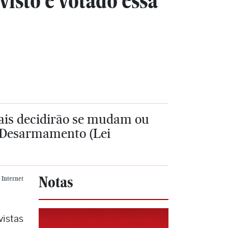
isto e votado essa
rais decidirão se mudam ou
o Desarmamento (Lei
Notas
Internet
vistas