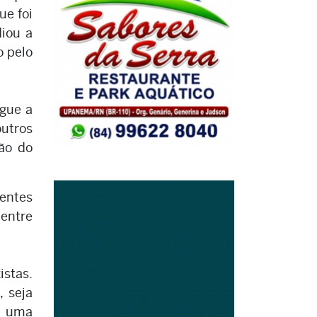
ue foi
diou a
o pelo
egue a
outros
ão do
gentes
 entre
istas.
, seja
É uma