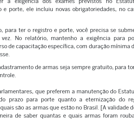
r a exigência dos exames previstos no Estatu
e porte, ele incluiu novas obrigatoriedades, no c
o, para ter o registro e porte, você precisa se subm
vez. No relatório, mantenho a exigência para po
rso de capacitação específica, com duração mínima 
sse.
adastramento de armas seja sempre gratuito, para to
ntrole.
arlamentares, que preferem a manutenção do Estatu
o prazo para porte quanto a eternização do reg
quais são as armas que estão no Brasil. [A validade d
neira de saber quantas e quais armas foram rouba