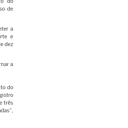
to do
aso de
eter a
rte e
de dez
rnar a
to do
istro
e três
das”,