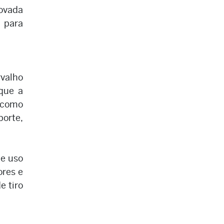
rovada
r para
rvalho
que a
, como
porte,
e uso
ores e
e tiro