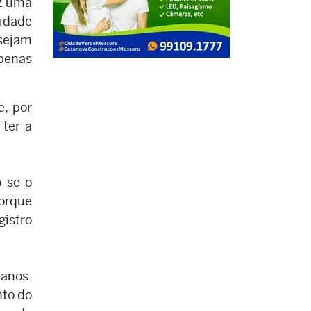
az uma
lidade
 sejam
apenas
e, por
 ter a
 se o
porque
gistro
 anos.
nto do