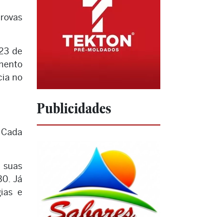
provas
 23 de
imento
cia no
Publicidades
. Cada
 suas
30. Já
ias e