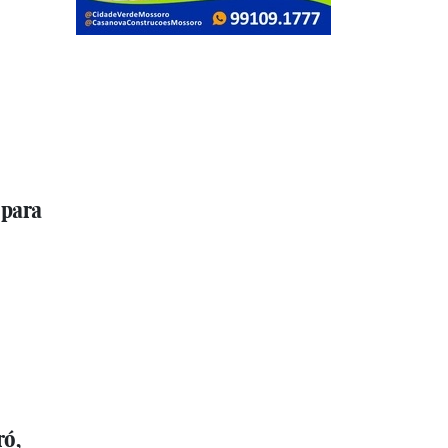
 para
ró,