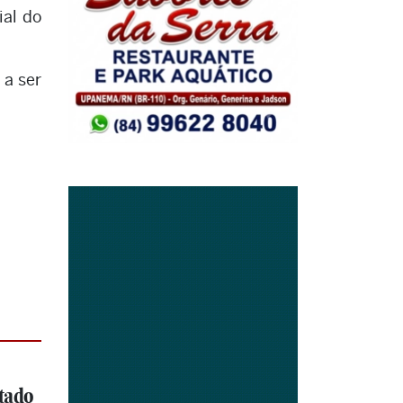
ial do
 a ser
tado