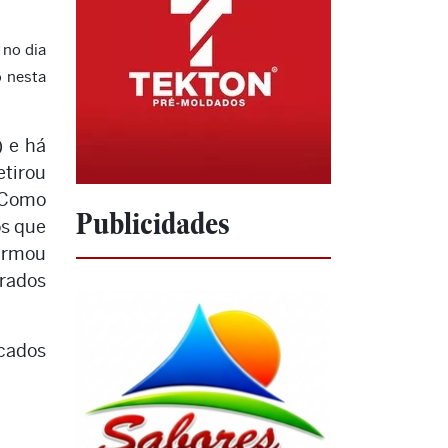
 no dia
o nesta
) e há
etirou
. Como
Publicidades
os que
firmou
trados
icados