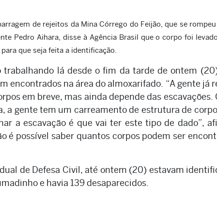
 barragem de rejeitos da Mina Córrego do Feijão, que se rompeu
nte Pedro Aihara, disse à Agência Brasil que o corpo foi levad
para que seja feita a identificação.
 trabalhando lá desde o fim da tarde de ontem (20
am encontrados na área do almoxarifado. “A gente já r
 corpos em breve, mas ainda depende das escavações
da, a gente tem um carreamento de estrutura de corp
ar a escavação é que vai ter este tipo de dado”, a
 não é possível saber quantos corpos podem ser encon
ual de Defesa Civil, até ontem (20) estavam identif
rumadinho e havia 139 desaparecidos.