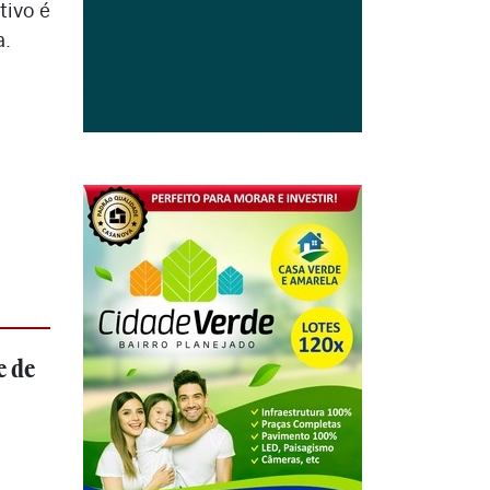
tivo é
a.
e de