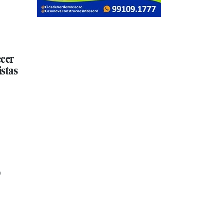
ecer
istas
o