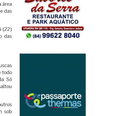
a área
 e das
ã (22)
o das
buscas
e todo
da. Só
saltou
outros
m sob