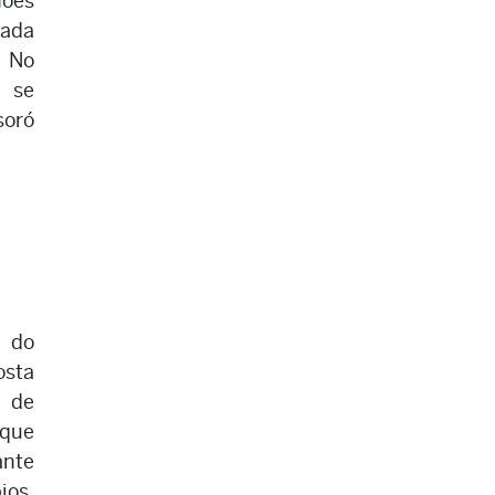
hões
cada
. No
 se
soró
 do
osta
e de
 que
nte
ios,