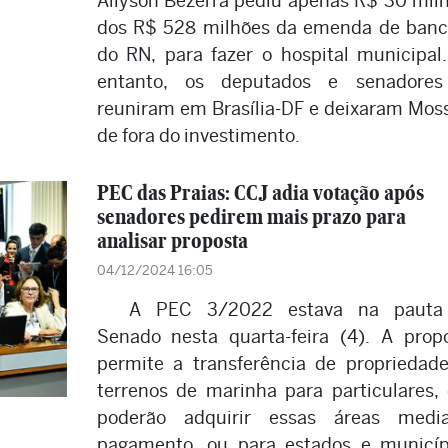
Allyson Bezerra pediu apenas R$ 30 mil
dos R$ 528 milhões da emenda de ban
do RN, para fazer o hospital municipal
entanto, os deputados e senadores
reuniram em Brasília-DF e deixaram Mos
de fora do investimento.
PEC das Praias: CCJ adia votação após
senadores pedirem mais prazo para
analisar proposta
04/12/2024 16:05
A PEC 3/2022 estava na pauta
Senado nesta quarta-feira (4). A prop
permite a transferência de propriedad
terrenos de marinha para particulares,
poderão adquirir essas áreas media
pagamento, ou para estados e municíp