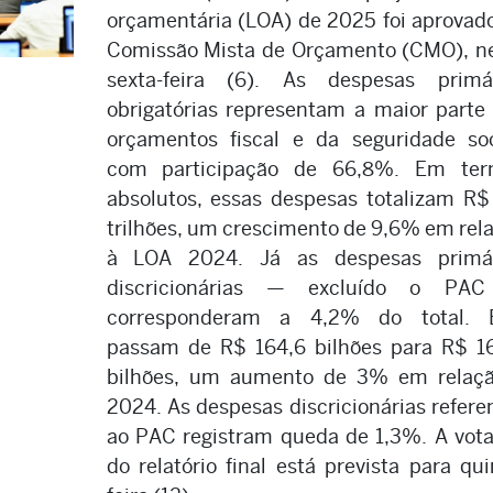
orçamentária (LOA) de 2025 foi aprovad
Comissão Mista de Orçamento (CMO), n
sexta-feira (6). As despesas primá
obrigatórias representam a maior parte
orçamentos fiscal e da seguridade soc
com participação de 66,8%. Em ter
absolutos, essas despesas totalizam R$
trilhões, um crescimento de 9,6% em rel
à LOA 2024. Já as despesas primár
discricionárias — excluído o PA
corresponderam a 4,2% do total. E
passam de R$ 164,6 bilhões para R$ 1
bilhões, um aumento de 3% em relaç
2024. As despesas discricionárias refere
ao PAC registram queda de 1,3%. A vot
do relatório final está prevista para qui