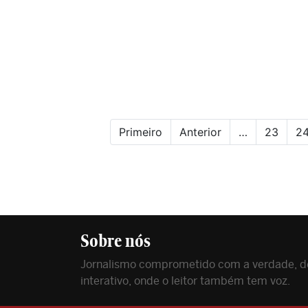
Primeiro
Anterior
…
23
2
Sobre nós
Jornalismo comprometido com a verdade, de
interativo, onde o leitor também tem voz.