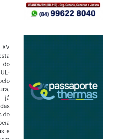
 LXV
esta
l do
SUL-
pelo
ura,
 já
das
s do
eia
as e