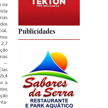
o na
esta
rias
 dos
Publicidades
ial,
mos
 2,7
ação
ias
C —
las
69,4
ão a
ntes
ação
nta-