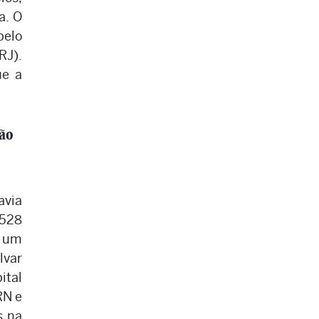
a. O
pelo
RJ).
ue a
ão
via
 528
e um
lvar
ital
RN e
s na