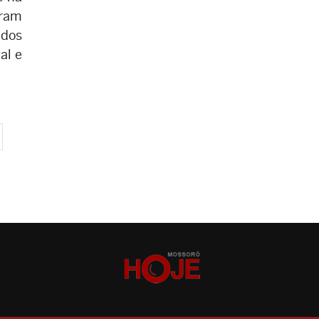
oram
ados
al e