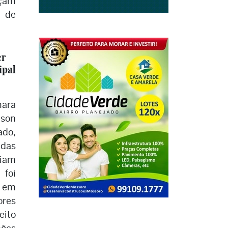
çam
 de
er
ipal
mara
lson
ado,
das
riam
foi
, em
ores
eito