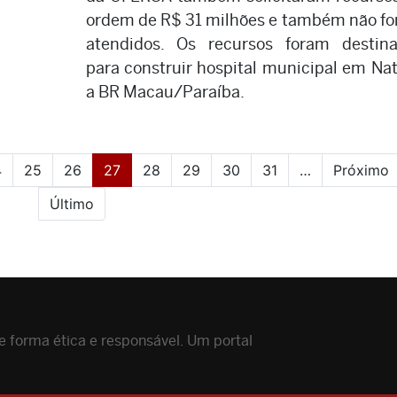
ordem de R$ 31 milhões e também não f
atendidos. Os recursos foram destin
para construir hospital municipal em Nat
a BR Macau/Paraíba.
(current)
4
25
26
27
28
29
30
31
…
Próximo
Último
 forma ética e responsável. Um portal