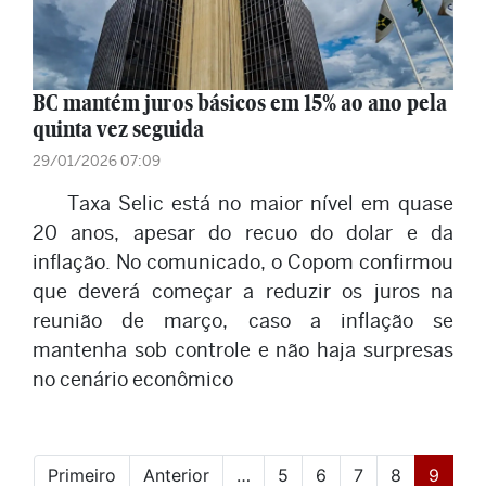
BC mantém juros básicos em 15% ao ano pela
quinta vez seguida
29/01/2026 07:09
Taxa Selic está no maior nível em quase
20 anos, apesar do recuo do dolar e da
inflação. No comunicado, o Copom confirmou
que deverá começar a reduzir os juros na
reunião de março, caso a inflação se
mantenha sob controle e não haja surpresas
no cenário econômico
(curre
Primeiro
Anterior
…
5
6
7
8
9