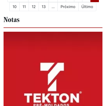
10
11
12
13
…
Próximo
Último
Notas