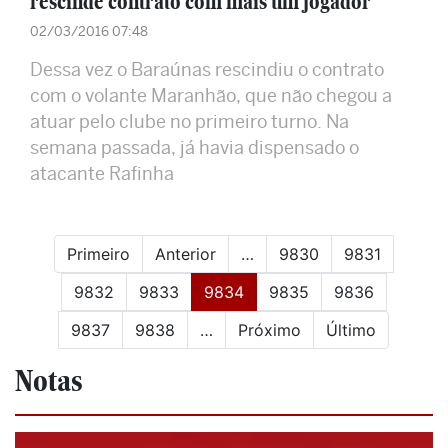
rescinde contrato com mais um jogador
02/03/2016 07:48
Dessa vez o Baraúnas rescindiu o contrato
com o volante Maranhão, que não chegou a
atuar pelo clube no primeiro turno. Na
semana passada, já havia dispensado o
atacante Rafinha
Primeiro
Anterior
…
9830
9831
(current)
9832
9833
9834
9835
9836
9837
9838
…
Próximo
Último
Notas