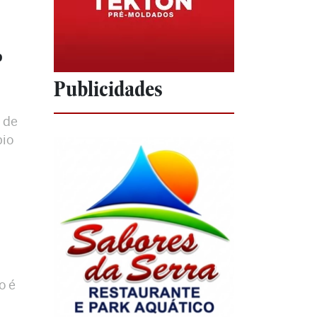
o
Publicidades
 de
pio
o é