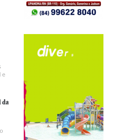
s
 e
l da
o