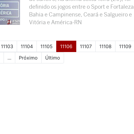
definido os jogos entre o Sport e Fortaleza
Bahia e Campinense, Ceará e Salgueiro e
Vitória e América-RN
(current)
11103
11104
11105
11106
11107
11108
11109
…
Próximo
Último