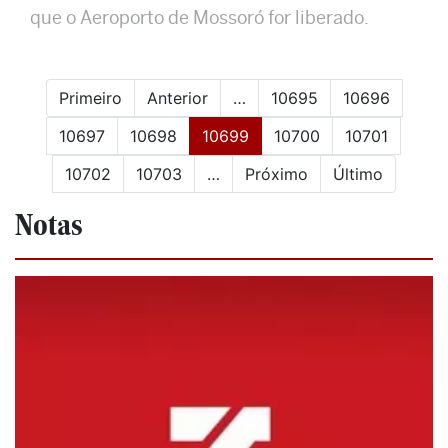
que o Aeroporto de Mossoró for liberado.
Primeiro
Anterior
…
10695
10696
(current)
10697
10698
10699
10700
10701
10702
10703
…
Próximo
Último
Notas