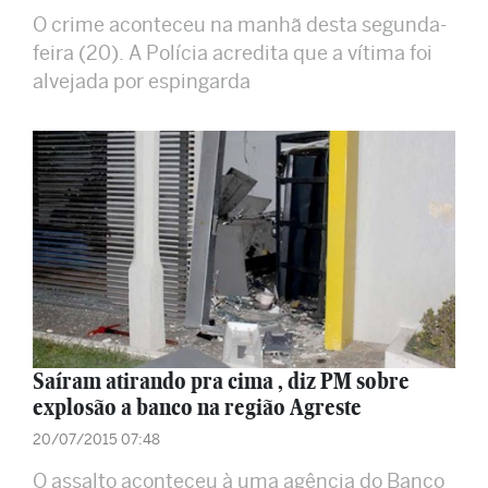
O crime aconteceu na manhã desta segunda-
feira (20). A Polícia acredita que a vítima foi
alvejada por espingarda
Saíram atirando pra cima , diz PM sobre
explosão a banco na região Agreste
20/07/2015 07:48
O assalto aconteceu à uma agência do Banco