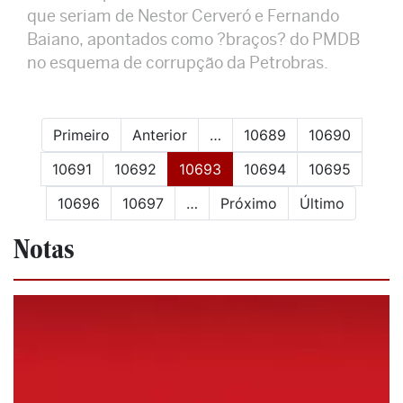
que seriam de Nestor Cerveró e Fernando
Baiano, apontados como ?braços? do PMDB
no esquema de corrupção da Petrobras.
Primeiro
Anterior
…
10689
10690
(current)
10691
10692
10693
10694
10695
10696
10697
…
Próximo
Último
Notas