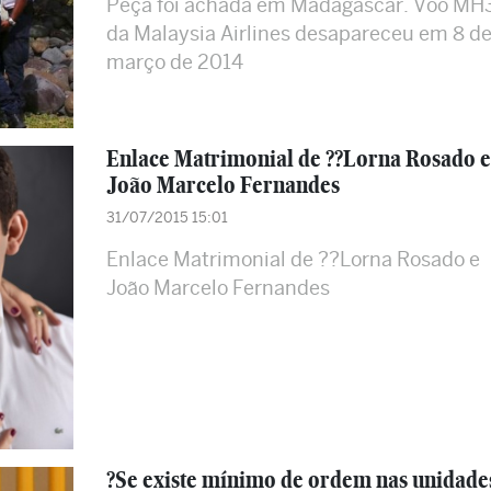
Peça foi achada em Madagascar. Voo MH
da Malaysia Airlines desapareceu em 8 d
março de 2014
Enlace Matrimonial de ??Lorna Rosado e
João Marcelo Fernandes
31/07/2015 15:01
Enlace Matrimonial de ??Lorna Rosado e
João Marcelo Fernandes
?Se existe mínimo de ordem nas unidade