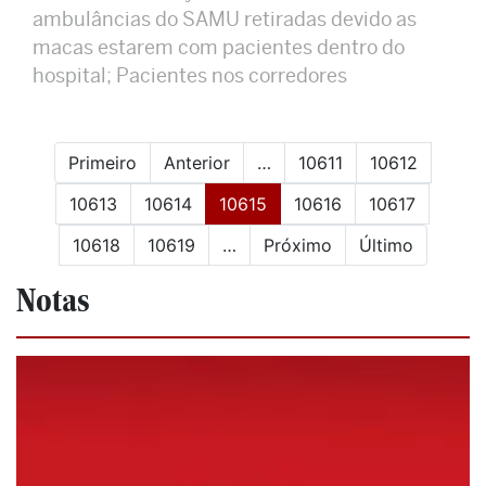
ambulâncias do SAMU retiradas devido as
macas estarem com pacientes dentro do
hospital; Pacientes nos corredores
Primeiro
Anterior
…
10611
10612
(current)
10613
10614
10615
10616
10617
10618
10619
…
Próximo
Último
Notas