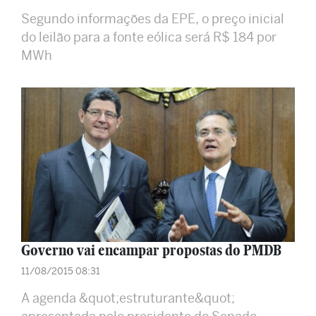
Segundo informações da EPE, o preço inicial
do leilão para a fonte eólica será R$ 184 por
MWh
Governo vai encampar propostas do PMDB
11/08/2015 08:31
A agenda &quot;estruturante&quot;