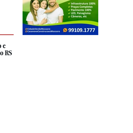
 e
ao RS