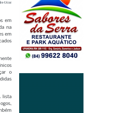
dro Cézar
os em
da na
tes em
ocados
amente
ínicos
rçar o
ididas
 lista
logos,
também