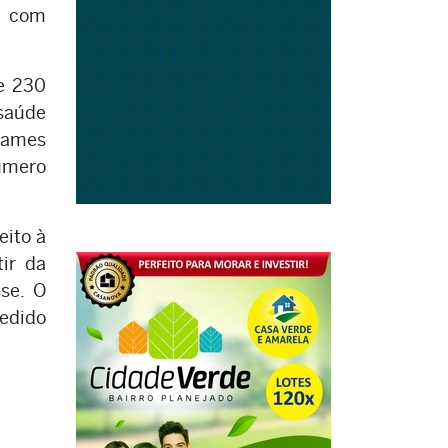
as com
e 230
 saúde
exames
úmero
eito à
tir da
se. O
edido