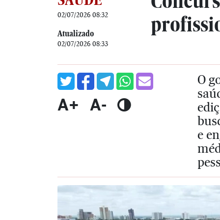
Concurs
02/07/2026 08:32
profissi
Atualizado
02/07/2026 08:33
O g
saú
A+
A-
ediç
busc
e en
médi
pess