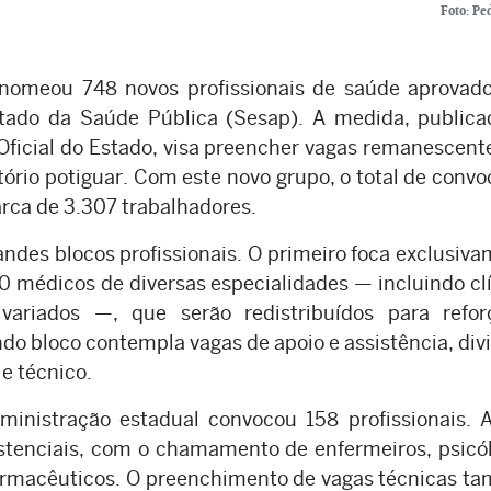
Foto: Pe
 nomeou 748 novos profissionais de saúde aprovad
stado da Saúde Pública (Sesap). A medida, publica
o Oficial do Estado, visa preencher vagas remanescen
itório potiguar. Com este novo grupo, o total de conv
rca de 3.307 trabalhadores.
andes blocos profissionais. O primeiro foca exclusiv
 médicos de diversas especialidades — incluindo cl
s variados —, que serão redistribuídos para refo
o bloco contempla vagas de apoio e assistência, div
 e técnico.
ministração estadual convocou 158 profissionais. A
istenciais, com o chamamento de enfermeiros, psicó
e farmacêuticos. O preenchimento de vagas técnicas 