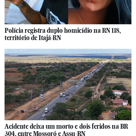
Polícia registra duplo homicídio na RN 118,
território de Itajá-RN
Acidente deixa um morto e dois feridos na BR
304, entre Mossoró e Assu-RN