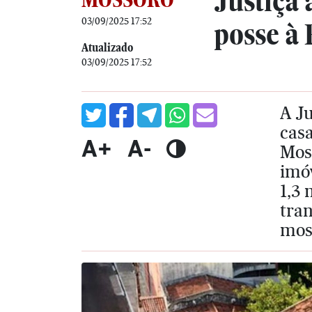
Justiça 
03/09/2025 17:52
posse à 
Atualizado
03/09/2025 17:52
A J
casa
A+
A-
Moss
imóv
1,3 
tran
mos