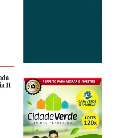
nda
a 11