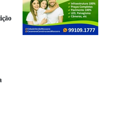
ição
a