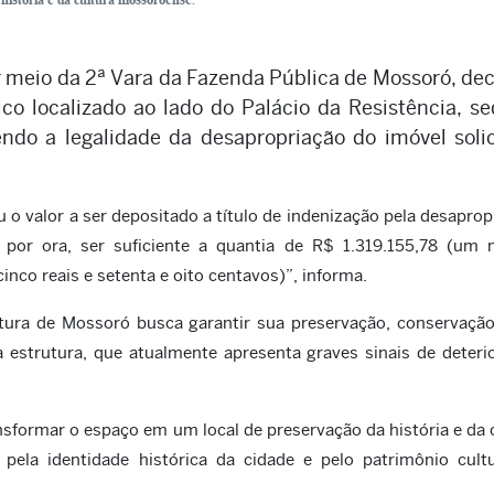
r meio da 2ª Vara da Fazenda Pública de Mossoró, de
co localizado ao lado do Palácio da Resistência, s
ndo a legalidade da desapropriação do imóvel soli
 o valor a ser depositado a título de indenização pela desaprop
, por ora, ser suficiente a quantia de R$ 1.319.155,78 (um 
inco reais e setenta e oito centavos)”, informa.
tura de Mossoró busca garantir sua preservação, conservaçã
estrutura, que atualmente apresenta graves sinais de deteri
nsformar o espaço em um local de preservação da história e da 
la identidade histórica da cidade e pelo patrimônio cultu