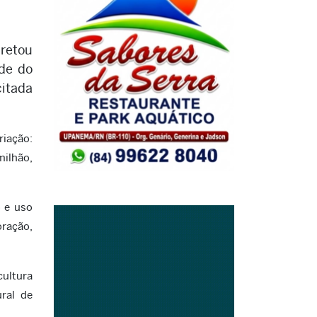
cretou
ede do
citada
riação:
milhão,
o e uso
oração,
cultura
ral de