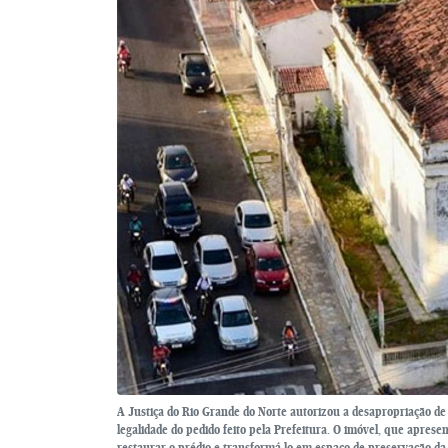
A Justiça do Rio Grande do Norte autorizou a desapropriação de 
legalidade do pedido feito pela Prefeitura. O imóvel, que aprese
restaurar o prédio e transformá-lo em espaço de preservação da 