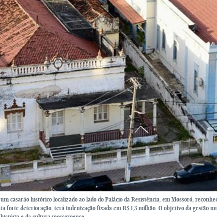
um casarão histórico localizado ao lado do Palácio da Resistência, em Mossoró, reconhe
nta forte deterioração, terá indenização fixada em R$ 1,3 milhão. O objetivo da gestão m
história e da cultura mossoroense.