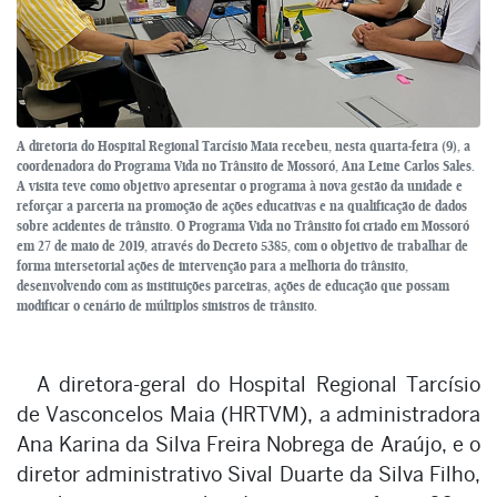
A diretoria do Hospital Regional Tarcísio Maia recebeu, nesta quarta-feira (9), a
coordenadora do Programa Vida no Trânsito de Mossoró, Ana Leine Carlos Sales.
A visita teve como objetivo apresentar o programa à nova gestão da unidade e
reforçar a parceria na promoção de ações educativas e na qualificação de dados
sobre acidentes de trânsito. O Programa Vida no Trânsito foi criado em Mossoró
em 27 de maio de 2019, através do Decreto 5385, com o objetivo de trabalhar de
forma intersetorial ações de intervenção para a melhoria do trânsito,
desenvolvendo com as instituições parceiras, ações de educação que possam
modificar o cenário de múltiplos sinistros de trânsito.
A diretora-geral do Hospital Regional Tarcísio
de Vasconcelos Maia (HRTVM), a administradora
Ana Karina da Silva Freira Nobrega de Araújo, e o
diretor administrativo Sival Duarte da Silva Filho,