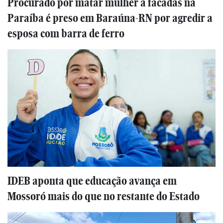
Procurado por matar mulher a facadas na
Paraíba é preso em Baraúna-RN por agredir a
esposa com barra de ferro
IDEB aponta que educação avança em
Mossoró mais do que no restante do Estado