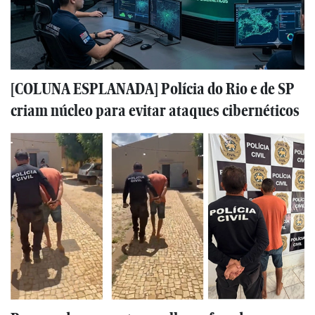
[COLUNA ESPLANADA] Polícia do Rio e de SP
criam núcleo para evitar ataques cibernéticos