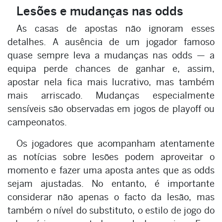
Lesões e mudanças nas odds
As casas de apostas não ignoram esses
detalhes. A ausência de um jogador famoso
quase sempre leva a mudanças nas odds — a
equipa perde chances de ganhar e, assim,
apostar nela fica mais lucrativo, mas também
mais arriscado. Mudanças especialmente
sensíveis são observadas em jogos de playoff ou
campeonatos.
Os jogadores que acompanham atentamente
as notícias sobre lesões podem aproveitar o
momento e fazer uma aposta antes que as odds
sejam ajustadas. No entanto, é importante
considerar não apenas o facto da lesão, mas
também o nível do substituto, o estilo de jogo do