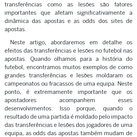
transferências como as lesões são fatores
importantes que afetam significativamente a
dinâmica das apostas e as odds dos sites de
apostas.
Neste artigo, abordaremos em detalhe os
efeitos das transferências e lesões no futebol nas
apostas. Quando olhamos para a história do
futebol, encontramos muitos exemplos de como
grandes transferências e lesões moldaram os
campeonatos ou fracassos de uma equipa. Neste
ponto, é extremamente importante que os
apostadores acompanhem esses
desenvolvimentos. Isso porque, quando o
resultado de uma partida é moldado pelo impacto
das transferências e lesões dos jogadores de uma
equipa, as odds das apostas também mudam de