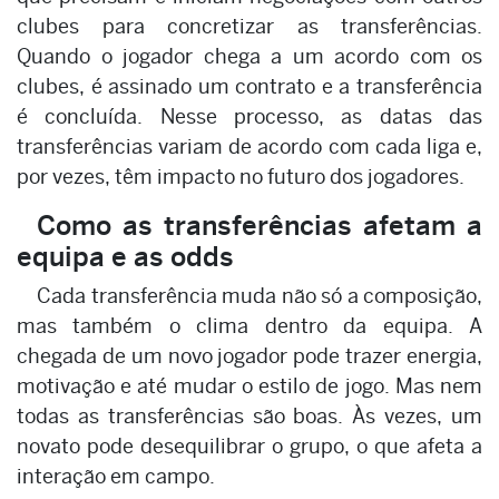
clubes para concretizar as transferências.
Quando o jogador chega a um acordo com os
clubes, é assinado um contrato e a transferência
é concluída. Nesse processo, as datas das
transferências variam de acordo com cada liga e,
por vezes, têm impacto no futuro dos jogadores.
Como as transferências afetam a
equipa e as odds
Cada transferência muda não só a composição,
mas também o clima dentro da equipa. A
chegada de um novo jogador pode trazer energia,
motivação e até mudar o estilo de jogo. Mas nem
todas as transferências são boas. Às vezes, um
novato pode desequilibrar o grupo, o que afeta a
interação em campo.