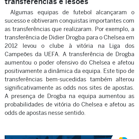
transferências e lesões
Algumas equipas de futebol alcançaram o
sucesso e obtiveram conquistas importantes com
as transferências que realizaram. Por exemplo, a
transferência de Didier Drogba para o Chelsea em
2012 levou o clube à vitória na Liga dos
Campeões da UEFA. A transferência de Drogba
aumentou o poder ofensivo do Chelsea e afetou
positivamente a dinâmica da equipa. Este tipo de
transferências bem-sucedidas também alterou
significativamente as odds nos sites de apostas.
A presença de Drogba na equipa aumentou as
probabilidades de vitória do Chelsea e afetou as
odds de apostas nesse sentido.