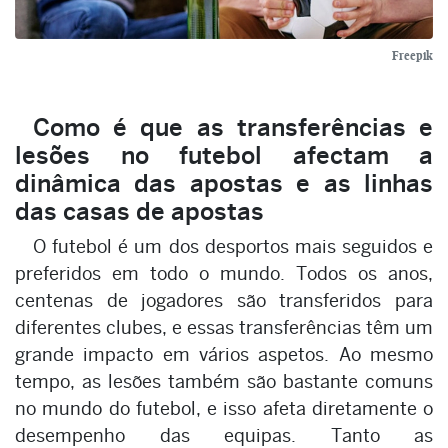
Freepik
Como é que as transferências e
lesões no futebol afectam a
dinâmica das apostas e as linhas
das casas de apostas
O futebol é um dos desportos mais seguidos e
preferidos em todo o mundo. Todos os anos,
centenas de jogadores são transferidos para
diferentes clubes, e essas transferências têm um
grande impacto em vários aspetos. Ao mesmo
tempo, as lesões também são bastante comuns
no mundo do futebol, e isso afeta diretamente o
desempenho das equipas. Tanto as