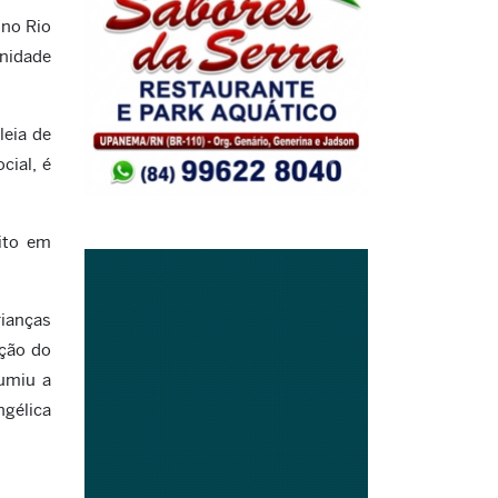
 no Rio
enidade
leia de
cial, é
ito em
rianças
ação do
umiu a
gélica