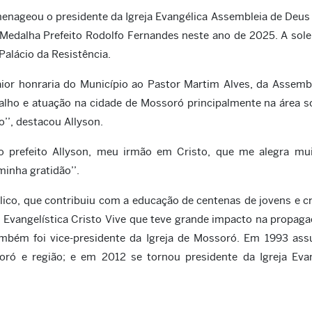
menageou o presidente da Igreja Evangélica Assembleia de Deus
Medalha Prefeito Rodolfo Fernandes neste ano de 2025. A sol
Palácio da Resistência.
ior honraria do Município ao Pastor Martim Alves, da Assemb
lho e atuação na cidade de Mossoró principalmente na área so
’’, destacou Allyson.
ao prefeito Allyson, meu irmão em Cristo, que me alegra mu
minha gratidão’’.
lico, que contribuiu com a educação de centenas de jovens e c
vangelística Cristo Vive que teve grande impacto na propag
ambém foi vice-presidente da Igreja de Mossoró. Em 1993 ass
ró e região; e em 2012 se tornou presidente da Igreja Evan