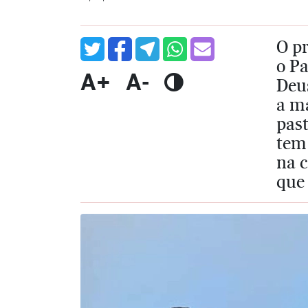
O pr
o Pa
A+
A-
Deu
a m
past
tem
na 
que