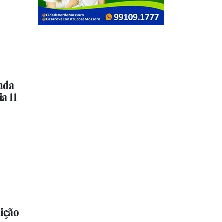
nda
a 11
ição