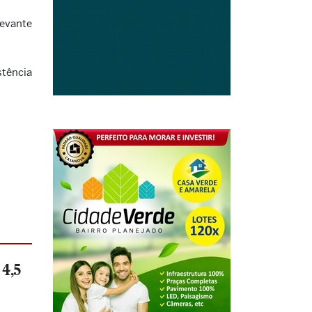
evante
stência
 4,5