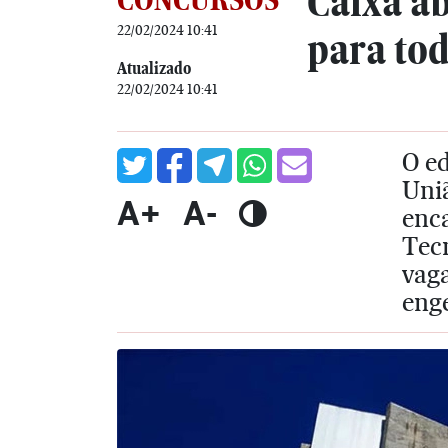
Caixa a
22/02/2024 10:41
para tod
Atualizado
22/02/2024 10:41
O ed
Uniã
A+
A-
enca
Tecn
vaga
eng