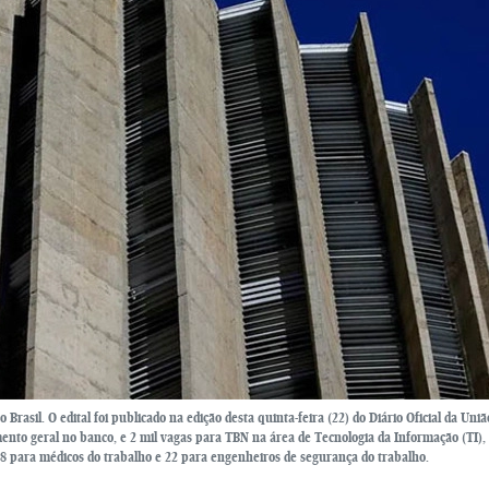
rasil. O edital foi publicado na edição desta quinta-feira (22) do Diário Oficial da Uniã
ento geral no banco, e 2 mil vagas para TBN na área de Tecnologia da Informação (TI), 
28 para médicos do trabalho e 22 para engenheiros de segurança do trabalho.