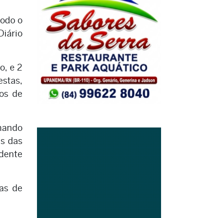
todo o
Diário
o, e 2
estas,
os de
onando
as das
idente
as de