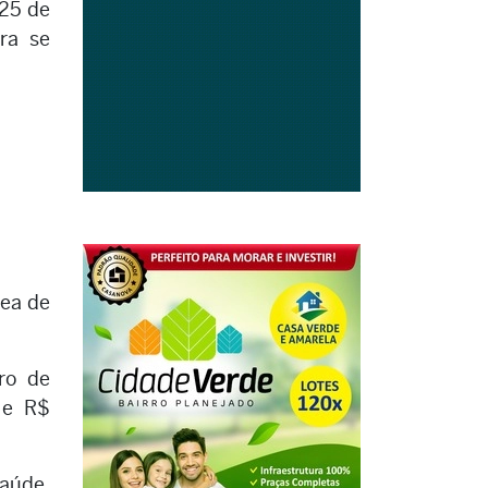
 25 de
ra se
rea de
ro de
 e R$
aúde,