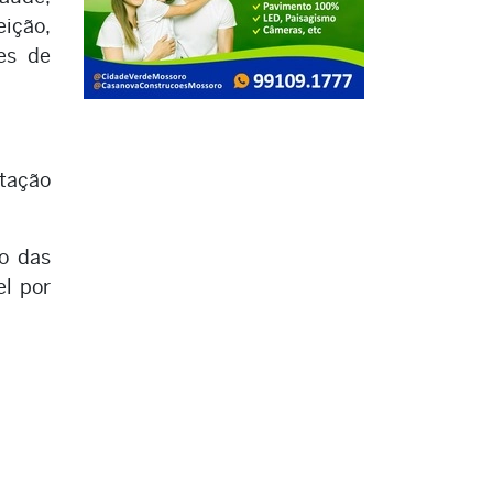
eição,
ões de
ntação
o das
el por