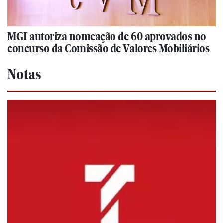
MGI autoriza nomeação de 60 aprovados no
concurso da Comissão de Valores Mobiliários
Notas