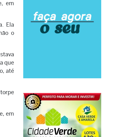
e, em
. Ela
não o
estava
ma que
o, até
torpe
 e, em