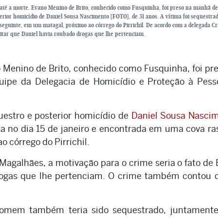
 até a morte. Evano Menino de Brito, conhecido como Fusquinha, foi preso na manhã de
terior homicídio de Daniel Sousa Nascimento [FOTO], de 31 anos. A vítima foi sequestra
 seguinte, em um matagal, próximo ao córrego do Pirrichil. De acordo com a delegada Cr
ditar que Daniel havia roubado drogas que lhe pertenciam.
enino de Brito, conhecido como Fusquinha, foi pr
quipe da Delegacia de Homicídio e Proteção à Pes
uestro e posterior homicídio de
Daniel Sousa Nascim
asa no dia 15 de janeiro e encontrada em uma cova ra
 córrego do Pirrichil.
Magalhães, a motivação para o crime seria o fato de
drogas que lhe pertenciam. O crime também contou 
homem também teria sido sequestrado, juntament