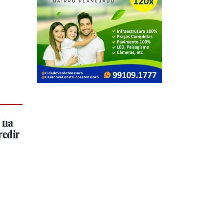
 na
redir