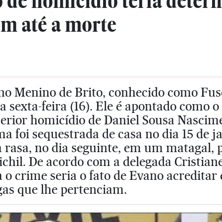
o de homicídio teria deter
em até a morte
no Menino de Brito, conhecido como Fus
a sexta-feira (16). Ele é apontado como o
erior homicídio de Daniel Sousa Nascime
ma foi sequestrada de casa no dia 15 de
 rasa, no dia seguinte, em um matagal, 
ichil. De acordo com a delegada Cristia
 o crime seria o fato de Evano acreditar
gas que lhe pertenciam.