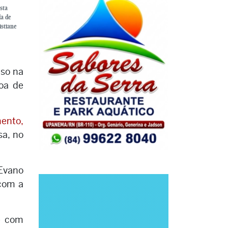
sta
da de
istiane
eso na
soa de
ento,
sa, no
 Evano
com a
e com