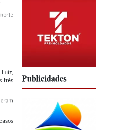
.
 morte
Luiz,
Publicidades
s três
uderam
 casos