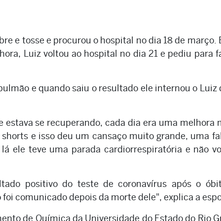
e e tosse e procurou o hospital no dia 18 de março. E
ra, Luiz voltou ao hospital no dia 21 e pediu para f
lmão e quando saiu o resultado ele internou o Luiz 
le estava se recuperando, cada dia era uma melhora 
m shorts e isso deu um cansaço muito grande, uma fa
lá ele teve uma parada cardiorrespiratória e não vo
ltado positivo do teste de coronavírus após o óbi
ó foi comunicado depois da morte dele", explica a esp
mento de Química da Universidade do Estado do Rio 