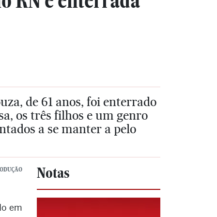
no RN é enterrada
uza, de 61 anos, foi enterrado
a, os três filhos e um genro
ntados a se manter a pelo
Notas
RODUÇÃO
ado em