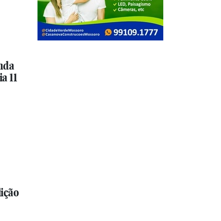
nda
a 11
ição