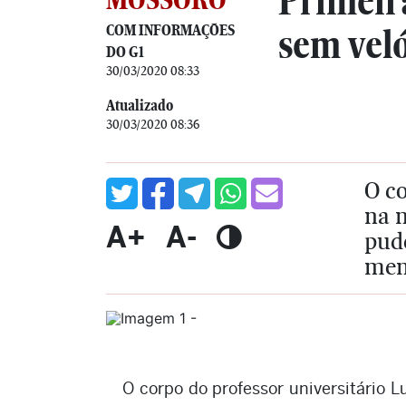
Primeira
COM INFORMAÇÕES
sem veló
DO G1
30/03/2020 08:33
Atualizado
30/03/2020 08:36
O co
na n
A+
A-
pude
men
O corpo do professor universitário L