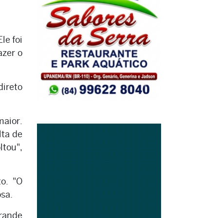
le foi
azer o
direto
maior.
lta de
ltou",
to. "O
osa.
Grande