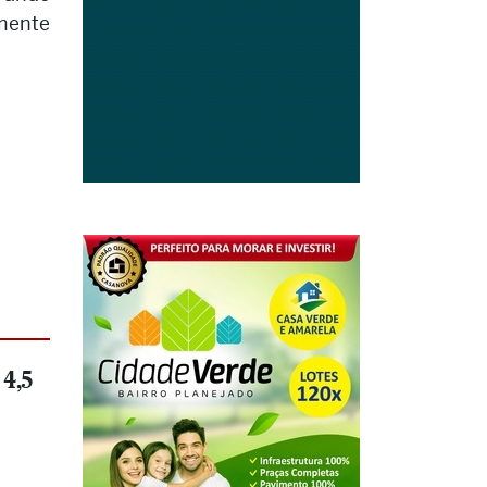
amente
 4,5