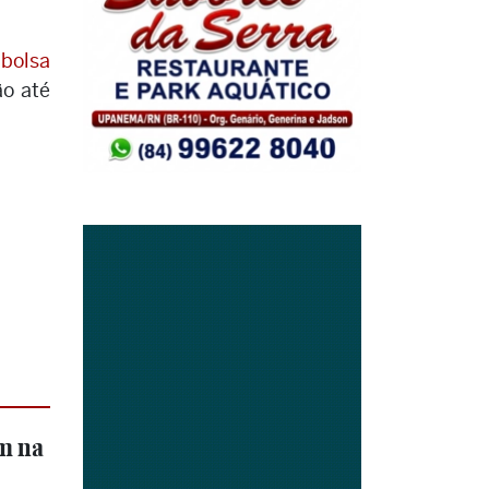
a
bolsa
ão até
am na