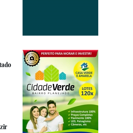
tado
zir