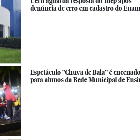
Uern aguarda resposta do Inep após
denúncia de erro em cadastro do Ena
Espetáculo "Chuva de Bala" é encenad
para alunos da Rede Municipal de Ensi