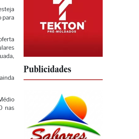
esteja
o para
oferta
ulares
uada,
Publicidades
ainda
 Médio
0 nas