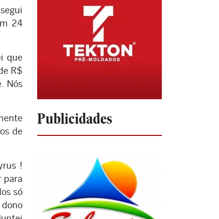
nsegui
om 24
ei que
 de R$
e. Nós
Publicidades
lmente
os de
yrus !
r para
dos só
o dono
Juntei