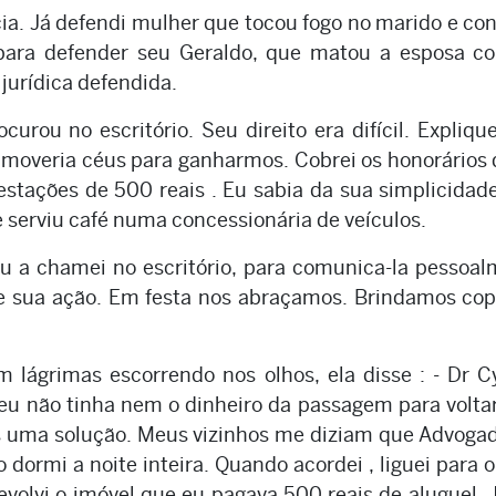
ia. Já defendi mulher que tocou fogo no marido e co
i para defender seu Geraldo, que matou a esposa c
 jurídica defendida.
rou no escritório. Seu direito era difícil. Expliqu
 moveria céus para ganharmos. Cobrei os honorários
estações de 500 reais . Eu sabia da sua simplicidad
serviu café numa concessionária de veículos.
eu a chamei no escritório, para comunica-la pessoa
e sua ação. Em festa nos abraçamos. Brindamos cop
ágrimas escorrendo nos olhos, ela disse : - Dr C
eu não tinha nem o dinheiro da passagem para volta
us uma solução. Meus vizinhos me diziam que Advoga
 dormi a noite inteira. Quando acordei , liguei para 
volvi o imóvel que eu pagava 500 reais de aluguel. 