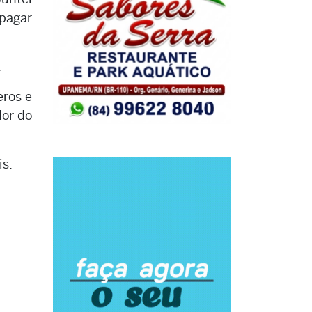
 pagar
.
eros e
lor do
is.