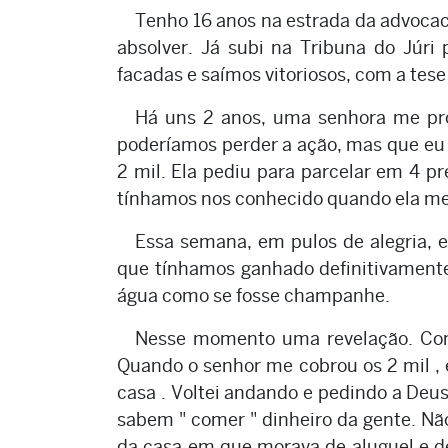
Tenho 16 anos na estrada da advocac
absolver. Já subi na Tribuna do Júr
facadas e saímos vitoriosos, com a tese
Há uns 2 anos, uma senhora me procu
poderíamos perder a ação, mas que eu
2 mil. Ela pediu para parcelar em 4 pr
tínhamos nos conhecido quando ela me 
Essa semana, em pulos de alegria, 
que tínhamos ganhado definitivament
água como se fosse champanhe.
Nesse momento uma revelação. Com l
Quando o senhor me cobrou os 2 mil , 
casa . Voltei andando e pedindo a De
sabem " comer " dinheiro da gente. Não
da casa em que morava de aluguel e de