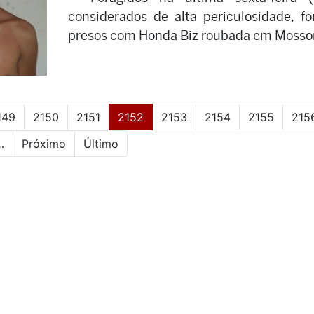
considerados de alta periculosidade, f
presos com Honda Biz roubada em Mosso
(current)
149
2150
2151
2152
2153
2154
2155
215
…
Próximo
Último