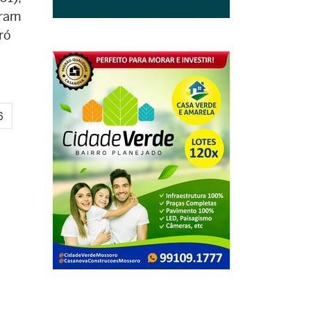
oram
ró
6