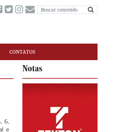
CONTATOS
Notas
, 6,
al e