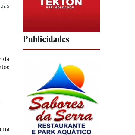
duas
Publicidades
rida
ntos
a
 uma