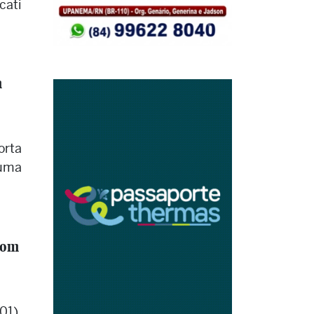
cati
m
orta
 uma
com
01),