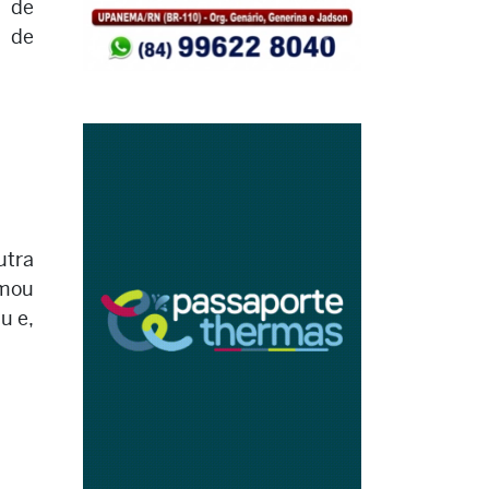
 de
 de
utra
omou
u e,