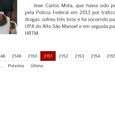
Jean Carlos Mota, que havia sido p
pela Polícia Federal em 2013 por tráfic
drogas, sofreu três tiros e foi socorrido pa
UPA do Alto São Manoel e em seguida pa
HRTM.
(current)
148
2149
2150
2151
2152
2153
2154
215
…
Próximo
Último