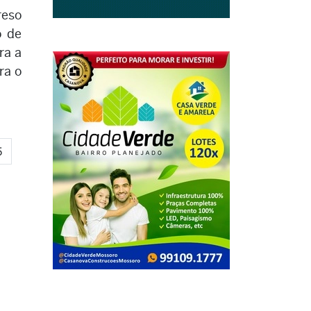
reso
o de
ra a
ra o
5