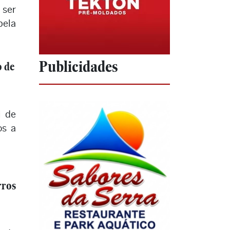
ser
pela
Publicidades
 de
i de
os a
rros