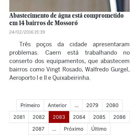
Abastecimento de água está comprometido
em 14 bairros de Mossoró
24/02/2016 15:39
Três poços da cidade apresentaram
problemas. Caern está trabalhando no
conserto dos equipamentos, que abastecem
bairros como Vingt Rosado, Walfredo Gurgel,
Aeroporto I e II e Quixabeirinha.
Primeiro
Anterior
…
2079
2080
(current)
2081
2082
2083
2084
2085
2086
2087
…
Próximo
Último