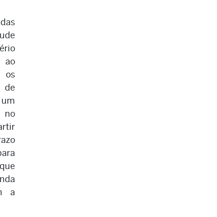
 das
tude
ério
e ao
a os
o de
m um
r no
rtir
razo
para
 que
anda
m a