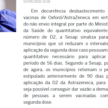
13/09/2021 14:18
Em decorrência desbastecimento
vacinas de Oxford/AstraZeneca em vir
do não envio integral por parte do Minist
da Saúde do quantitativo equivalent
número de D2, a Sesap sinaliza par
municípios que só reduzam o interval
aplicação da segunda dose caso possua
quantitativo necessário para aplica
período de 56 dias. Segundo a Sesap, pa
de agora, os municípios retomam o p
estipulado anteriormente de 90 dias 
aplicação da D2 da Astrazeneca, para
seja possível conseguir dar vazão a dem
de pessoas a serem vacinadas co
segunda dose.