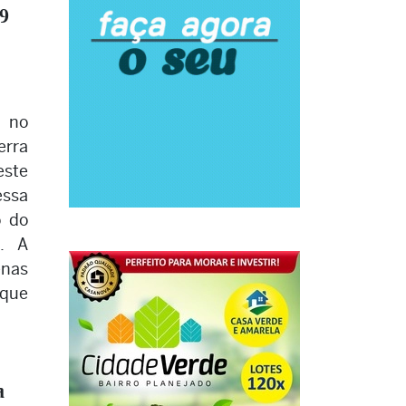
19
 no
rra
este
essa
o do
. A
enas
que
a