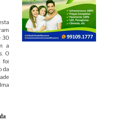
sta
oram
e 30
am a
s. O
foi
o da
dade
elma
 da