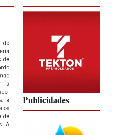
 do
eria
s de
ordo
 não
ar a
ico-
Publicidades
s, a
a os
e de
s. A