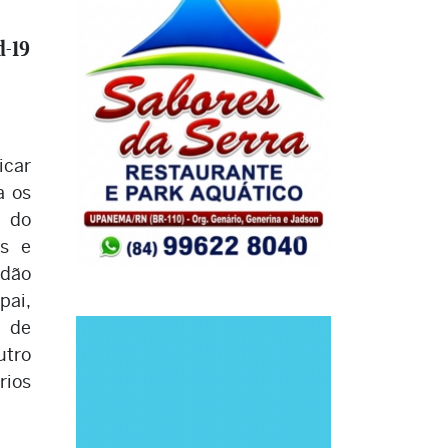
d-19
icar
a os
 do
is e
idão
pai,
 de
tro
rios