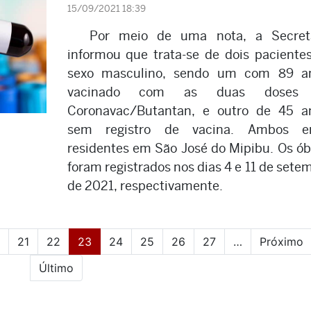
15/09/2021 18:39
Por meio de uma nota, a Secret
informou que trata-se de dois paciente
sexo masculino, sendo um com 89 an
vacinado com as duas doses
Coronavac/Butantan, e outro de 45 a
sem registro de vacina. Ambos e
residentes em São José do Mipibu. Os ób
foram registrados nos dias 4 e 11 de sete
de 2021, respectivamente.
(current)
21
22
23
24
25
26
27
…
Próximo
Último