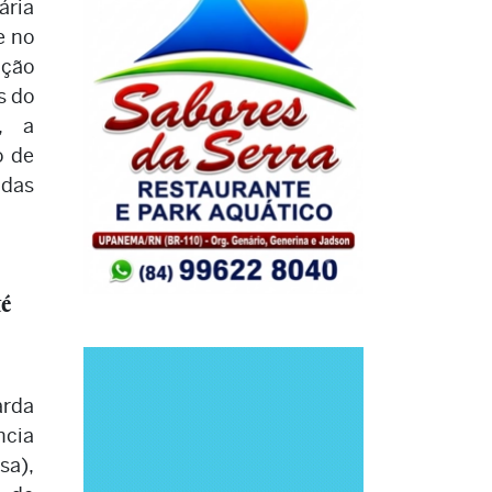
ária
e no
ção
s do
, a
o de
 das
té
arda
cia
sa),