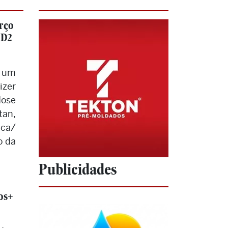
orço
 D2
r um
izer
dose
an,
eca/
o da
Publicidades
os+