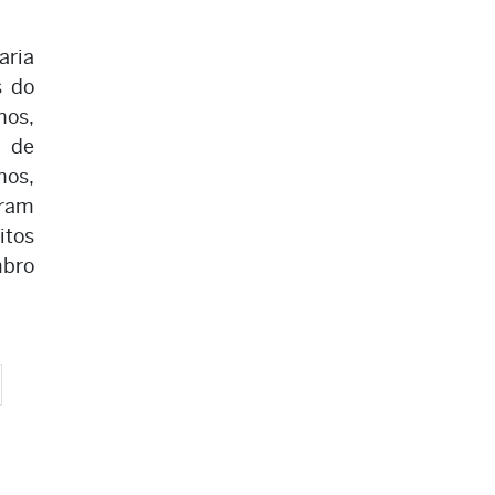
aria
s do
os,
 de
nos,
ram
itos
mbro