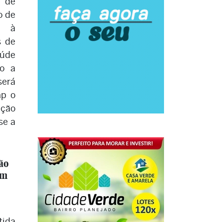
 de
o de
o à
s de
aúde
do a
será
ap o
ação
se a
ão
em
tida