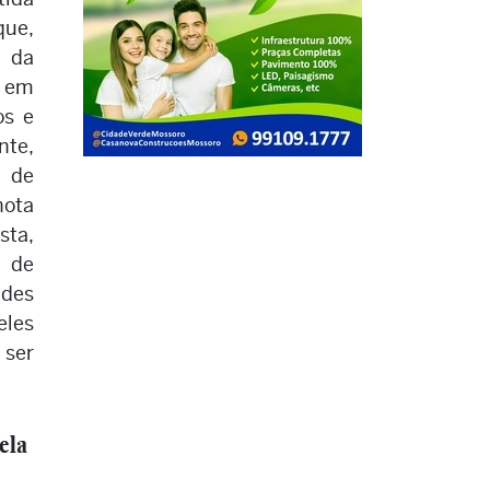
que,
o da
 em
os e
nte,
s de
nota
ta,
 de
des
eles
ser
ela