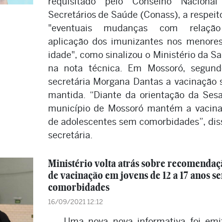
requisitado pelo Conselho Nacional
Secretários de Saúde (Conass), a respeit
"eventuais mudanças com relaçã
aplicação dos imunizantes nos menore
idade", como sinalizou o Ministério da S
na nota técnica. Em Mossoró, segun
secretária Morgana Dantas a vacinação 
mantida. “Diante da orientação da Ses
município de Mossoró mantém a vacin
de adolescentes sem comorbidades”, dis
secretária.
Ministério volta atrás sobre recomendaç
de vacinação em jovens de 12 a 17 anos s
comorbidades
16/09/2021 12:12
Uma nova nova informativa foi emi