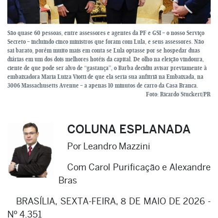
São quase 60 pessoas, entre assessores e agentes da PF e GSI – o nosso Serviço
Secreto – incluindo cinco ministros que foram com Lula, e seus assessores. Não
sai barato, porém muito mais em conta se Lula optasse por se hospedar duas
diárias em um dos dois melhores hotéis da capital. De olho na eleição vindoura,
ciente de que pode ser alvo de “gastança”, o Barba decidiu avisar previamente à
embaixadora Maria Luiza Viotti de que ela seria sua anfitriã na Embaixada, na
3006 Massachusetts Avenue – a apenas 10 minutos de carro da Casa Branca.
Foto: Ricardo Stuckert/PR
COLUNA ESPLANADA
Por Leandro Mazzini
Com Carol Purificação e Alexandre
Bras
BRASÍLIA, SEXTA-FEIRA, 8 DE MAIO DE 2026 -
Nº 4.351