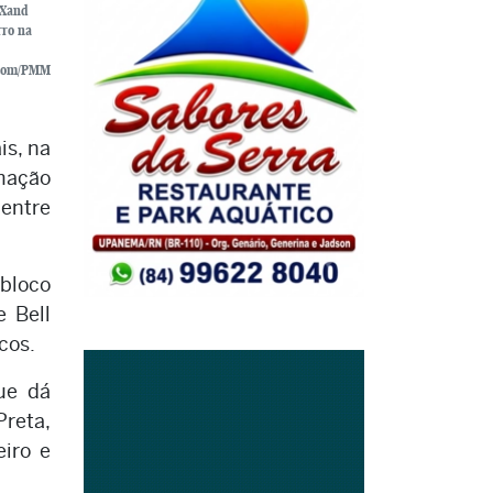
 Xand
rro na
ecom/PMM
is, na
amação
 entre
 bloco
e Bell
cos.
ue dá
Preta,
iro e