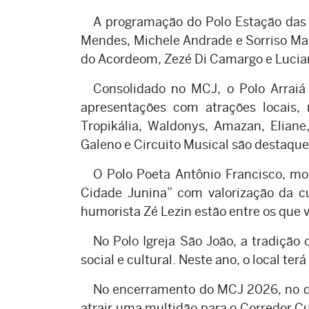
A programação do Polo Estação da
Mendes, Michele Andrade e Sorriso Ma
do Acordeom, Zezé Di Camargo e Lucian
Consolidado no MCJ, o Polo Arrai
apresentações com atrações locais, r
Tropikália, Waldonys, Amazan, Eliane
Galeno e Circuito Musical são destaqu
O Polo Poeta Antônio Francisco, mo
Cidade Junina” com valorização da cu
humorista Zé Lezin estão entre os que 
No Polo Igreja São João, a tradição 
social e cultural. Neste ano, o local t
No encerramento do MCJ 2026, no di
atrair uma multidão para o Corredor Cu