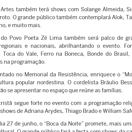
s Artes também terá shows com Solange Almeida, S
roto. O grande público também contemplará Alok, Ta
o, e muito mais.
á do Povo Poeta Zé Lima também será palco de gr
egionais e nacionais, abrilhantando o evento. Fo
, Toca do Vale, Ferro na Boneca, Bonde do Brasil,
es na programação.
ntado no Memorial da Resistência, enriquece o “M
ltura popular nordestina. O cordelista Bráulio Bes
vão se apresentar no espaço que reúne as famílias.
cristã segue forte no evento com a programação reli
erá shows de Adriana Arydes, Thiago Brado e William Saf
a 27 de junho, o “Boca da Noite” promete, mais um
ltural. O grande público fará a festa com shows da c