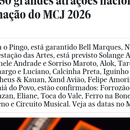
50 grandes atrações nacio
ação do MCJ 2026
 o Pingo, está garantido Bell Marques, N
stação das Artes, está previsto Solange
ele Andrade e Sorriso Maroto, Alok, Tar
argo e Luciano, Calcinha Preta, Iguinho
heus & Kauan, Xand Avião, Felipe Amorim
iá do Povo, estão confirmados: Forrozão
an, Eliane, Toca do Vale, Ferro na Bone
no e Circuito Musical. Veja as datas no