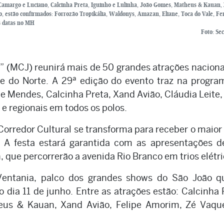
 Camargo e Luciano, Calcinha Preta, Iguinho e Lulinha, João Gomes, Matheus & Kauan,
o, estão confirmados: Forrozão Tropikália, Waldonys, Amazan, Eliane, Toca do Vale, Fe
as datas no MH
Foto: S
” (MCJ) reunirá mais de 50 grandes atrações naciona
e do Norte. A 29ª edição do evento traz na progr
 Mendes, Calcinha Preta, Xand Avião, Cláudia Leite,
 e regionais em todos os polos.
 Corredor Cultural se transforma para receber o maior
. A festa estará garantida com as apresentações d
 que percorrerão a avenida Rio Branco em trios elétri
 Ventania, palco dos grandes shows do São João q
dia 11 de junho. Entre as atrações estão: Calcinha 
eus & Kauan, Xand Avião, Felipe Amorim, Zé Vaque