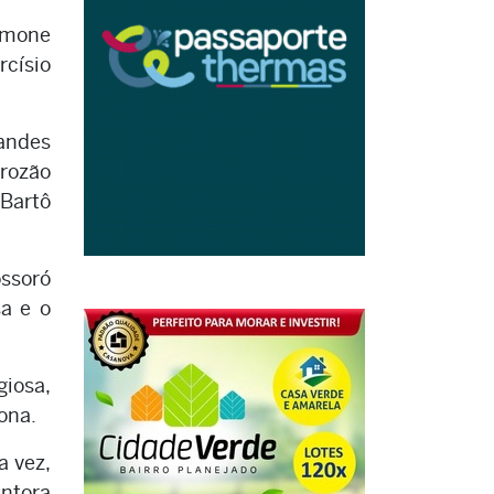
imone
rcísio
andes
rrozão
 Bartô
ossoró
sa e o
giosa,
ona.
a vez,
antora