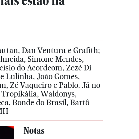
nais estão na
attan, Dan Ventura e Grafith;
 Almeida, Simone Mendes,
císio do Acordeom, Zezé Di
 e Lulinha, João Gomes,
, Zé Vaqueiro e Pablo. Já no
 Tropikália, Waldonys,
ca, Bonde do Brasil, Bartô
 MH
Notas