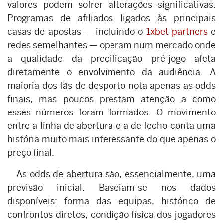
valores podem sofrer alterações significativas.
Programas de afiliados ligados às principais
casas de apostas — incluindo o
1xbet partners
e
redes semelhantes — operam num mercado onde
a qualidade da precificação pré-jogo afeta
diretamente o envolvimento da audiência. A
maioria dos fãs de desporto nota apenas as odds
finais, mas poucos prestam atenção a como
esses números foram formados. O movimento
entre a linha de abertura e a de fecho conta uma
história muito mais interessante do que apenas o
preço final.
As odds de abertura são, essencialmente, uma
previsão inicial. Baseiam-se nos dados
disponíveis: forma das equipas, histórico de
confrontos diretos, condição física dos jogadores