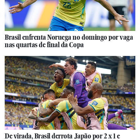
Brasil enfrenta Noruega no domingo por vaga
nas quartas de final da Copa
De virada, Brasil derrota Japão por 2 x 1 e