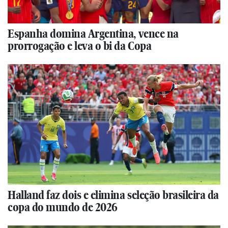
Espanha domina Argentina, vence na
prorrogação e leva o bi da Copa
Halland faz dois e elimina seleção brasileira da
copa do mundo de 2026