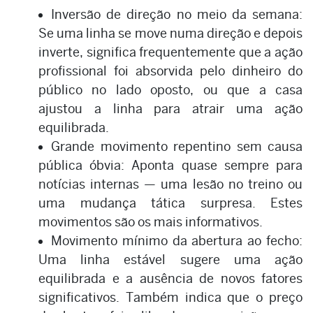
Inversão de direção no meio da semana:
Se uma linha se move numa direção e depois
inverte, significa frequentemente que a ação
profissional foi absorvida pelo dinheiro do
público no lado oposto, ou que a casa
ajustou a linha para atrair uma ação
equilibrada.
Grande movimento repentino sem causa
pública óbvia: Aponta quase sempre para
notícias internas — uma lesão no treino ou
uma mudança tática surpresa. Estes
movimentos são os mais informativos.
Movimento mínimo da abertura ao fecho:
Uma linha estável sugere uma ação
equilibrada e a ausência de novos fatores
significativos. Também indica que o preço