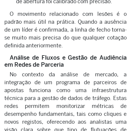
de abertura foi calibrado com precisão.
O movimento relacionado com lesões é o
padrão mais útil na prática. Quando a ausência
de um líder é confirmada, a linha de fecho torna-
se muito mais precisa do que qualquer cotação
definida anteriormente.
Análise de Fluxos e Gestão de Audiência
em Redes de Parceria
No contexto da análise de mercado, a
integração de um programa de parceiros de
apostas funciona como uma infraestrutura
técnica para a gestão de dados de tráfego. Estas
redes permitem monitorizar métricas de
desempenho fundamentais, tais como cliques e
novos registos, oferecendo aos analistas uma
visão clara sobre que tipo de flutuações de