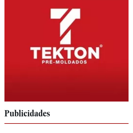
Publicidades