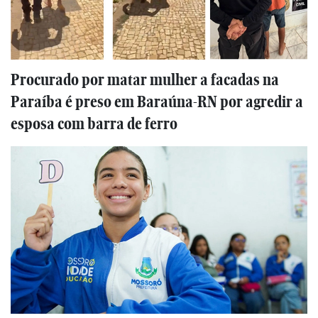
Procurado por matar mulher a facadas na
Paraíba é preso em Baraúna-RN por agredir a
esposa com barra de ferro