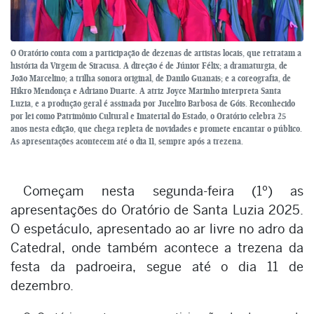
O Oratório conta com a participação de dezenas de artistas locais, que retratam a
história da Virgem de Siracusa. A direção é de Júnior Félix; a dramaturgia, de
João Marcelino; a trilha sonora original, de Danilo Guanais; e a coreografia, de
Hikro Mendonça e Adriano Duarte. A atriz Joyce Marinho interpreta Santa
Luzia, e a produção geral é assinada por Jucelito Barbosa de Góis. Reconhecido
por lei como Patrimônio Cultural e Imaterial do Estado, o Oratório celebra 25
anos nesta edição, que chega repleta de novidades e promete encantar o público.
As apresentações acontecem até o dia 11, sempre após a trezena.
Começam nesta segunda-feira (1º) as
apresentações do Oratório de Santa Luzia 2025.
O espetáculo, apresentado ao ar livre no adro da
Catedral, onde também acontece a trezena da
festa da padroeira, segue até o dia 11 de
dezembro.