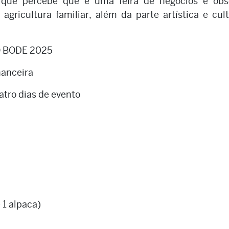
o que percebe que é uma feira de negócios e obs
gricultura familiar, além da parte artística e cult
 BODE 2025
nanceira
atro dias de evento
 1 alpaca)