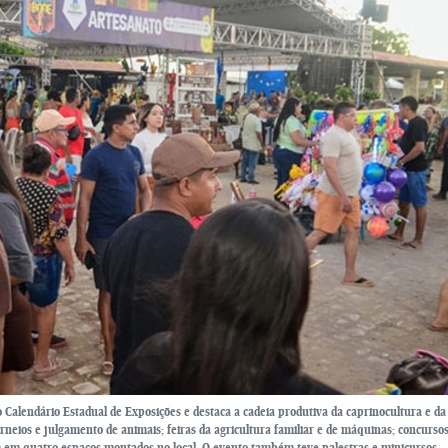
Calendário Estadual de Exposições e destaca a cadeia produtiva da caprinocultura e da
neios e julgamento de animais; feiras da agricultura familiar e de máquinas; concurso
em quatro espaços montados no local. O evento também teve palestras e minicursos.