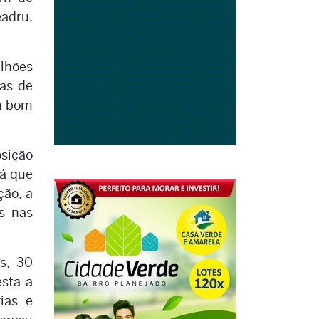
adru,
lhões
ias de
Um bom
sição
rá que
ção, a
s nas
s, 30
esta a
rias e