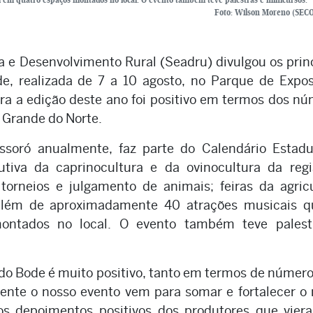
Foto: Wilson Moreno (SE
a e Desenvolvimento Rural (Seadru) divulgou os prin
e, realizada de 7 a 10 agosto, no Parque de Expos
a a edição deste ano foi positivo em termos dos n
o Grande do Norte.
ssoró anualmente, faz parte do Calendário Estadu
tiva da caprinocultura e da ovinocultura da regi
orneios e julgamento de animais; feiras da agricu
 além de aproximadamente 40 atrações musicais q
ontados no local. O evento também teve palest
do Bode é muito positivo, tanto em termos de númer
nte o nosso evento vem para somar e fortalecer o 
os depoimentos positivos dos produtores que vier