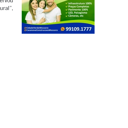
ervou
ural”,