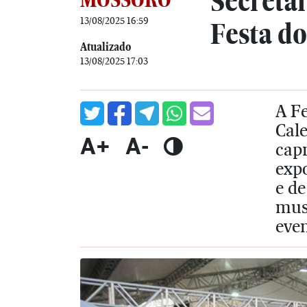
Secretar
13/08/2025 16:59
Festa d
Atualizado
13/08/2025 17:03
A F
Cale
A+
A-
cap
expo
e d
mus
eve