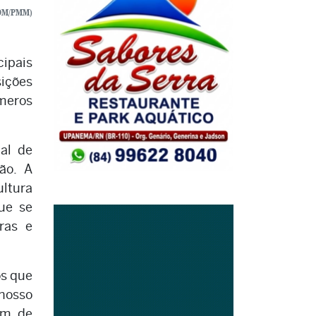
COM/PMM)
cipais
ições
úmeros
al de
ão. A
ltura
ue se
ras e
os que
nosso
am de