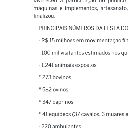
favoreceu a participação do públic
máquinas e implementos, artesanato, a
finalizou.
PRINCIPAIS NÚMEROS DA FESTA DO
- R$ 15 milhões em movimentação fi
- 100 mil visitantes estimados nos qu
- 1.241 animais expostos
* 273 bovinos
* 582 ovinos
* 347 caprinos
* 41 equídeos (37 cavalos, 3 muares e
- 220 ambulantes