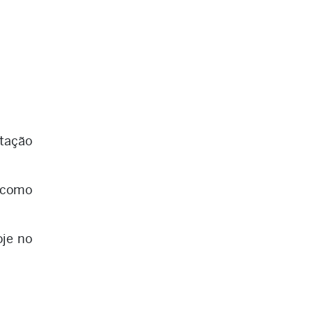
.
tação
 como
oje no