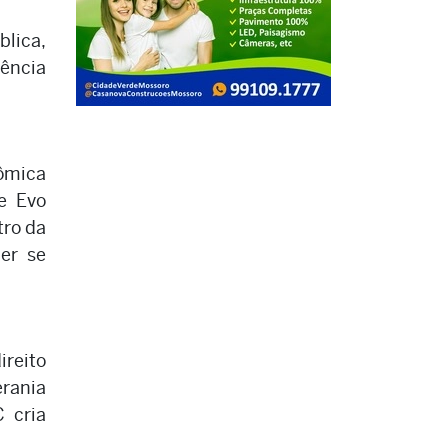
blica,
rência
nômica
e Evo
tro da
uer se
ireito
erania
C cria