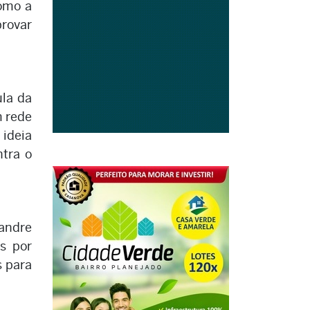
como a
provar
ula da
m rede
 ideia
ntra o
xandre
s por
s para