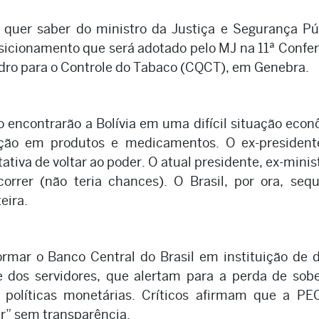
 quer saber do ministro da Justiça e Segurança Pú
sicionamento que será adotado pelo MJ na 11ª Confe
dro para o Controle do Tabaco (CQCT), em Genebra.
o encontrarão a Bolívia em uma difícil situação eco
lação em produtos e medicamentos. O ex-president
tativa de voltar ao poder. O atual presidente, ex-minis
orrer (não teria chances). O Brasil, por ora, seq
eira.
rmar o Banco Central do Brasil em instituição de d
te dos servidores, que alertam para a perda de sob
 políticas monetárias. Críticos afirmam que a PE
er” sem transparência.