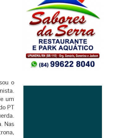
sou o
nista.
re um
 do PT
uerda.
a. Nas
trona,