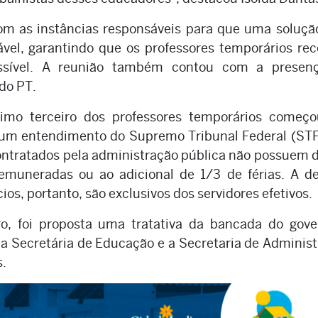
m as instâncias responsáveis para que uma soluçã
ável, garantindo que os professores temporários r
ssível. A reunião também contou com a presen
do PT.
mo terceiro dos professores temporários começ
 um entendimento do Supremo Tribunal Federal (ST
ontratados pela administração pública não possuem d
remuneradas ou ao adicional de 1/3 de férias. A d
ios, portanto, são exclusivos dos servidores efetivos.
 foi proposta uma tratativa da bancada do gove
a Secretária de Educação e a Secretaria de Adminis
s.