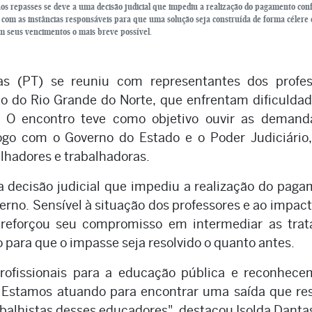
os repasses se deve a uma decisão judicial que impediu a realização do pagamento con
 com as instâncias responsáveis para que uma solução seja construída de forma célere 
m seus vencimentos o mais breve possível.
s (PT) se reuniu com representantes dos profes
no do Rio Grande do Norte, que enfrentam dificulda
. O encontro teve como objetivo ouvir as demand
ogo com o Governo do Estado e o Poder Judiciário
alhadores e trabalhadoras.
a decisão judicial que impediu a realização do pag
erno. Sensível à situação dos professores e ao impac
reforçou seu compromisso em intermediar as trata
 para que o impasse seja resolvido o quanto antes.
rofissionais para a educação pública e reconhece
s. Estamos atuando para encontrar uma saída que re
rabalhistas desses educadores", destacou Isolda Danta