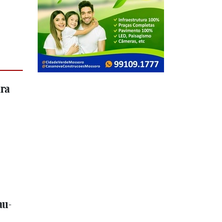
ara
au-