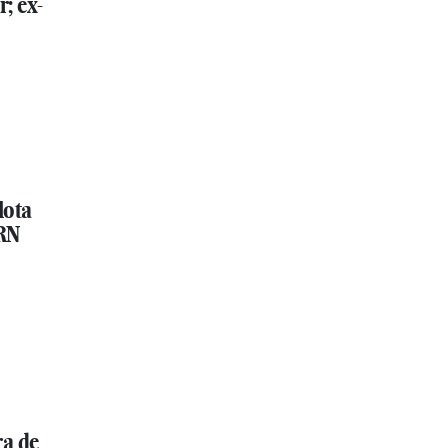
; ex-
lota
RN
ra de