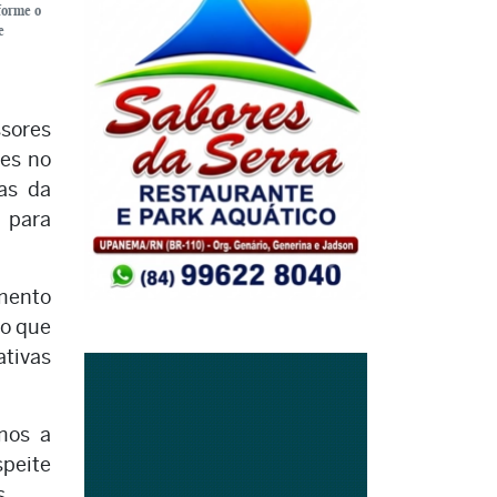
forme o
e
sores
des no
as da
, para
amento
to que
tivas
mos a
speite
s.