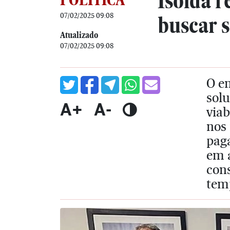
Isolda r
07/02/2025 09:08
buscar s
Atualizado
07/02/2025 09:08
O en
solu
A+
A-
viab
nos 
pag
em 
cons
tem