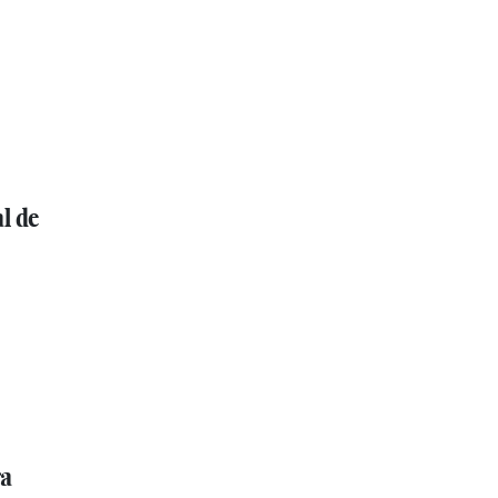
l de
ra