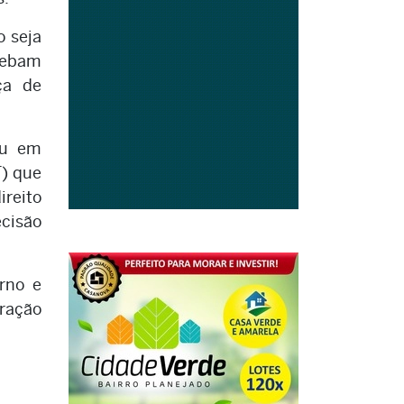
o seja
ecebam
ça de
ou em
F) que
ireito
ecisão
rno e
tração