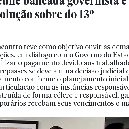
eúne bancada governista e
olução sobre do 13º
contro teve como objetivo ouvir as dema
ções, em diálogo com o Governo do Estad
ilizar o pagamento devido aos trabalhad
repasses se deve a uma decisão judicial 
amento conforme o planejamento inicial
articulação com as instâncias responsáv
truída de forma célere e responsável, g
porários recebam seus vencimentos o mai