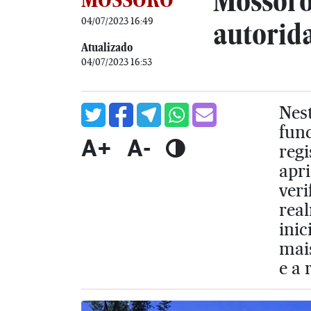
Mossoró 
04/07/2023 16:49
autorid
Atualizado
04/07/2023 16:53
Nest
func
A+
A-
regi
apri
veri
rea
inic
mais
e a 