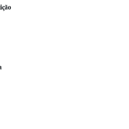
ição
a