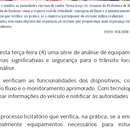
e notifica as autoridades em caso de roubo. Nesta terça (4), técnicos da Prefeitura de 
João da Escóssia, como o registro real da velocidade, contagem do fluxo e o monitorament
rio que verifica, na prática, se a empresa participante do certame utiliza realmente
ativa tem como objetivo dar sequência ao certame que proporciona mais segurança viá
cidentes.
FOTO: WILSOM
sta terça-feira (4) uma série de análise de equipa
ias significativas e segurança para o trânsito loc
álise.
 verificam as funcionalidades dos dispositivos, c
 do fluxo e o monitoramento aprimorado. Com tecnolo
nar informações do veículo e notificar às autoridades
.
processo licitatório que verifica, na prática, se a e
realmente equipamentos necessários para est