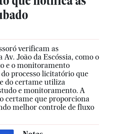
to que notifica as
oubado
ssoró verificam as
na Av. João da Escóssia, como o
uxo e o monitoramento
do processo licitatório que
te do certame utiliza
studo e monitoramento. A
 ao certame que proporciona
ndo melhor controle de fluxo