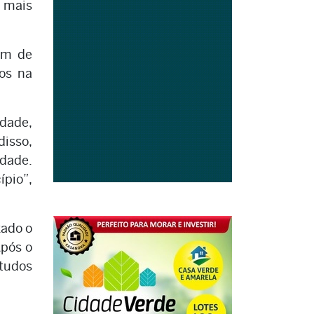
a mais
lém de
ros na
dade,
disso,
idade.
pio”,
zado o
Após o
tudos