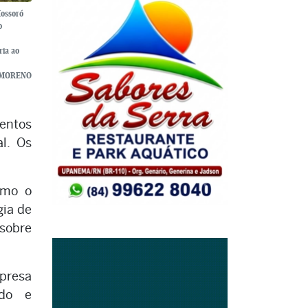
Mossoró
o
ria ao
 MORENO
mentos
al. Os
omo o
gia de
 sobre
mpresa
udo e