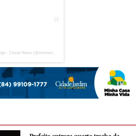
Uma publicação compartilhada por Mossoró Hoje - Cezar Alves (@mossorohoje)