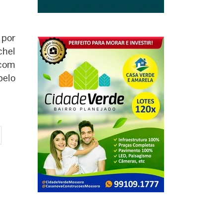
 por
chel
 com
pelo