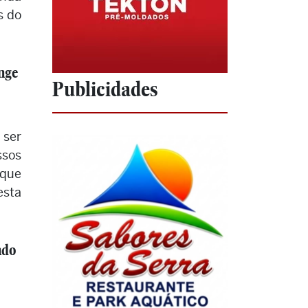
s do
nge
Publicidades
 ser
ssos
que
esta
ndo