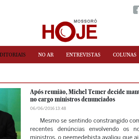
DITORIAIS
NO AR
ENTREVISTAS
COLUNAS
Após reunião, Michel Temer decide man
no cargo ministros denunciados
06/06/2016 13:48
Mesmo se sentindo constrangido co
recentes denúncias envolvendo os n
ministros, o peemedebista avaliou que a