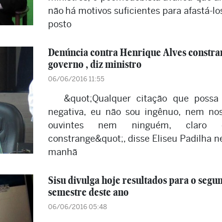
não há motivos suficientes para afastá-lo
posto
Denúncia contra Henrique Alves constra
governo , diz ministro
06/06/2016 11:55
&quot;Qualquer citação que possa
negativa, eu não sou ingênuo, nem no
ouvintes nem ninguém, claro 
constrange&quot;, disse Eliseu Padilha n
manhã
Sisu divulga hoje resultados para o segu
semestre deste ano
06/06/2016 05:48