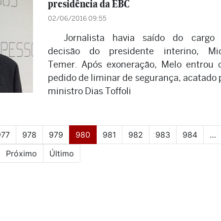
presidência da EBC
02/06/2016 09:55
Jornalista havia saído do cargo
decisão do presidente interino, Mi
Temer. Após exoneração, Melo entrou
pedido de liminar de segurança, acatado 
ministro Dias Toffoli
(current)
977
978
979
980
981
982
983
984
…
Próximo
Último