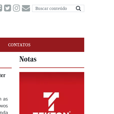
CONTATOS
Notas
ter
m as
ovos
inda