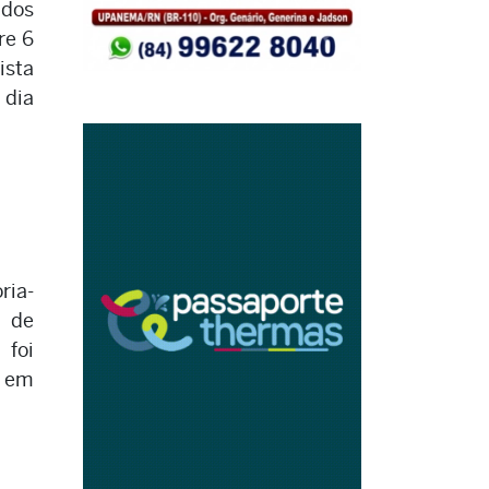
ados
re 6
sta
 dia
ria-
 de
foi
, em