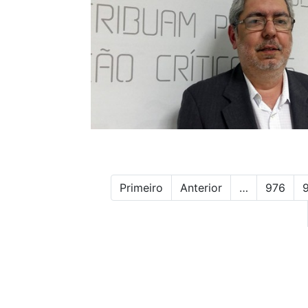
Primeiro
Anterior
…
976