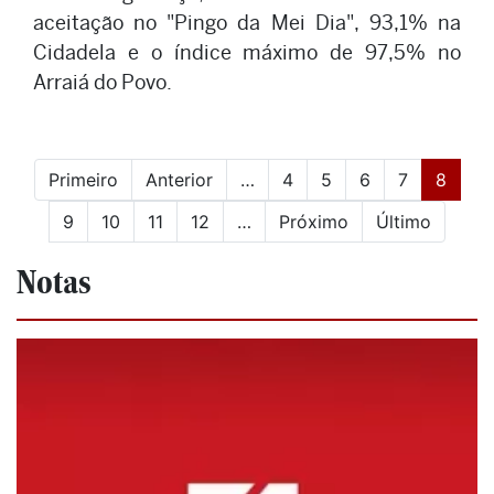
aceitação no "Pingo da Mei Dia", 93,1% na
Cidadela e o índice máximo de 97,5% no
Arraiá do Povo.
(curre
Primeiro
Anterior
…
4
5
6
7
8
9
10
11
12
…
Próximo
Último
Notas