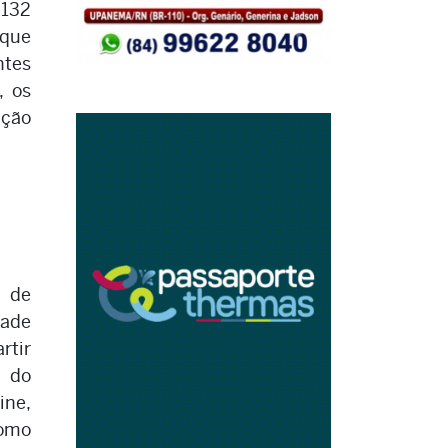
 132
que
ntes
, os
ação
a de
ade
rtir
 do
ne,
como