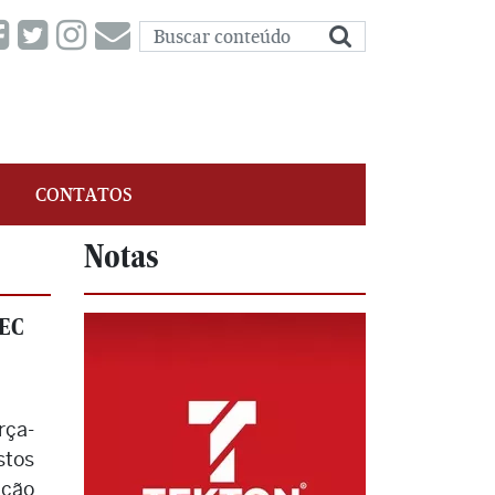
CONTATOS
Notas
MEC
rça-
stos
ação