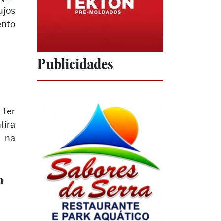
ujos
ento
Publicidades
 ter
fira
 na
m