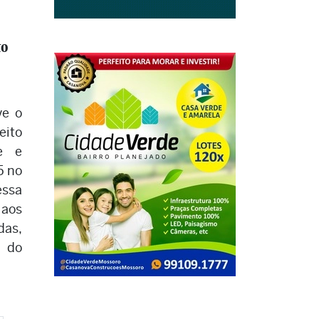
to
ve o
eito
de e
5 no
essa
 aos
das,
s do